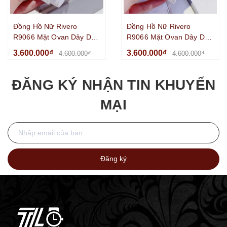
Đồng Hồ Nữ Rivero
Đồng Hồ Nữ Rivero
R9066 Mặt Ovan Dây Da
R9066 Mặt Ovan Dây Da
Trắng Đính Đá Silver Size
Xanh Lá Đính Đá Silver
3.600.000₫
3.600.000₫
4.600.000₫
4.600.000₫
32mm
Size 32mm
ĐĂNG KÝ NHẬN TIN KHUYẾN
MẠI
Đăng ký