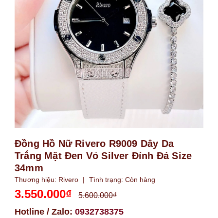
Đồng Hồ Nữ Rivero R9009 Dây Da
Trắng Mặt Đen Vỏ Silver Đính Đá Size
34mm
Thương hiệu:
Rivero
|
Tình trạng:
Còn hàng
3.550.000₫
5.600.000₫
Hotline / Zalo:
0932738375