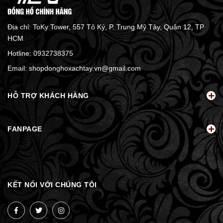
Địa chỉ: ToKy Tower, 557 Tô Ký, P. Trung Mỹ Tây, Quận 12, TP
HCM
Hotline:
0932738375
Email:
shopdonghoxachtay.vn@gmail.com
HỖ TRỢ KHÁCH HÀNG
FANPAGE
KẾT NỐI VỚI CHÚNG TÔI