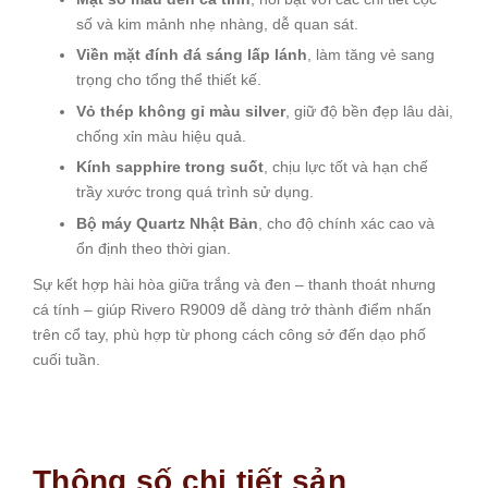
số và kim mảnh nhẹ nhàng, dễ quan sát.
Viền mặt đính đá sáng lấp lánh
, làm tăng vẻ sang
trọng cho tổng thể thiết kế.
Vỏ thép không gỉ màu silver
, giữ độ bền đẹp lâu dài,
chống xỉn màu hiệu quả.
Kính sapphire trong suốt
, chịu lực tốt và hạn chế
trầy xước trong quá trình sử dụng.
Bộ máy Quartz Nhật Bản
, cho độ chính xác cao và
ổn định theo thời gian.
Sự kết hợp hài hòa giữa trắng và đen – thanh thoát nhưng
cá tính – giúp Rivero R9009 dễ dàng trở thành điểm nhấn
trên cổ tay, phù hợp từ phong cách công sở đến dạo phố
cuối tuần.
Thông số chi tiết sản