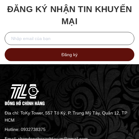
ĐĂNG KÝ NHẬN TIN KHUYẾN
MẠI
Đăng ký
Địa chỉ: ToKy Tower, 557 Tô Ký, P. Trung Mỹ Tây, Quận 12, TP
HCM
Hotline:
0932738375
Email:
shopdonghoxachtay.vn@gmail.com