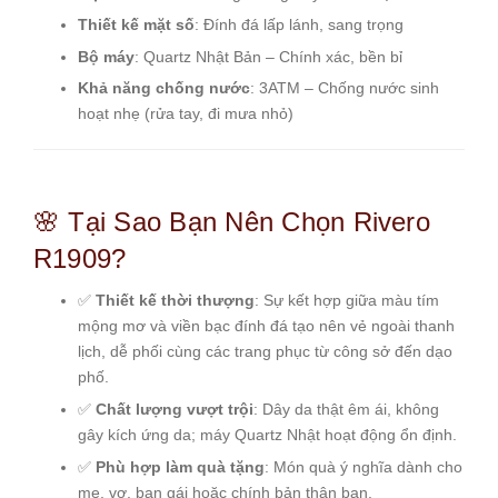
Thiết kế mặt số
: Đính đá lấp lánh, sang trọng
Bộ máy
: Quartz Nhật Bản – Chính xác, bền bỉ
Khả năng chống nước
: 3ATM – Chống nước sinh
hoạt nhẹ (rửa tay, đi mưa nhỏ)
🌸 Tại Sao Bạn Nên Chọn Rivero
R1909?
✅
Thiết kế thời thượng
: Sự kết hợp giữa màu tím
mộng mơ và viền bạc đính đá tạo nên vẻ ngoài thanh
lịch, dễ phối cùng các trang phục từ công sở đến dạo
phố.
✅
Chất lượng vượt trội
: Dây da thật êm ái, không
gây kích ứng da; máy Quartz Nhật hoạt động ổn định.
✅
Phù hợp làm quà tặng
: Món quà ý nghĩa dành cho
mẹ, vợ, bạn gái hoặc chính bản thân bạn.