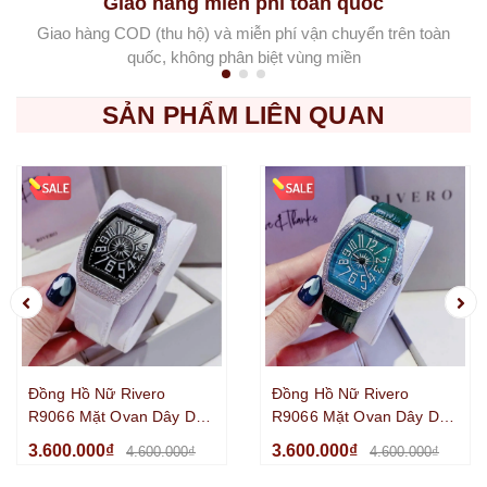
Giao hàng miễn phí toàn quốc
Giao hàng COD (thu hộ) và miễn phí vận chuyển trên toàn
quốc, không phân biệt vùng miền
SẢN PHẨM LIÊN QUAN
Đồng Hồ Nữ Rivero
Đồng Hồ Nữ Rivero
R9066 Mặt Ovan Dây Da
R9066 Mặt Ovan Dây Da
Trắng Đính Đá Silver Size
Xanh Lá Đính Đá Silver
3.600.000₫
3.600.000₫
4.600.000₫
4.600.000₫
32mm
Size 32mm