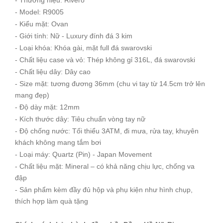
- Model: R9005
- Kiểu mặt: Ovan
- Giới tính: Nữ - Luxury đính đá 3 kim
- Loại khóa: Khóa gài, mặt full đá swarovski
- Chất liệu case và vỏ: Thép không gỉ 316L, đá swarovski
- Chất liệu dây: Dây cao
- Size mặt: tương đương 36mm (chu vi tay từ 14.5cm trở lên
mang đẹp)
- Độ dày mặt: 12mm
- Kích thước dây: Tiêu chuẩn vòng tay nữ
- Độ chống nước: Tối thiểu 3ATM, đi mưa, rửa tay, khuyên
khách không mang tắm bơi
- Loại máy: Quartz (Pin) - Japan Movement
- Chất liệu mặt: Mineral – có khả năng chịu lực, chống va
đập
- Sản phẩm kèm đầy đủ hộp và phụ kiện như hình chụp,
thích hợp làm quà tặng