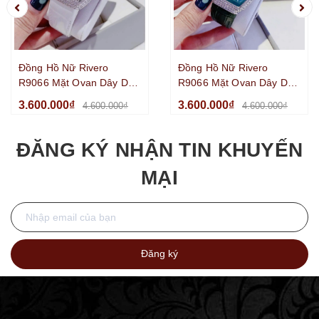
Đồng Hồ Nữ Rivero
Đồng Hồ Nữ Rivero
R9066 Mặt Ovan Dây Da
R9066 Mặt Ovan Dây Da
Trắng Đính Đá Silver Size
Xanh Lá Đính Đá Silver
3.600.000₫
3.600.000₫
4.600.000₫
4.600.000₫
32mm
Size 32mm
ĐĂNG KÝ NHẬN TIN KHUYẾN
MẠI
Đăng ký