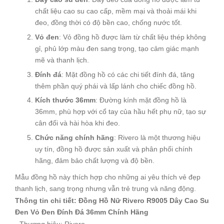
chất liệu cao su cao cấp, mềm mại và thoải mái khi
đeo, đồng thời có độ bền cao, chống nước tốt.
Vỏ đen
: Vỏ đồng hồ được làm từ chất liệu thép không
gỉ, phủ lớp màu đen sang trọng, tạo cảm giác mạnh
mẽ và thanh lịch.
Đính đá
: Mặt đồng hồ có các chi tiết đính đá, tăng
thêm phần quý phái và lấp lánh cho chiếc đồng hồ.
Kích thước 36mm
: Đường kính mặt đồng hồ là
36mm, phù hợp với cổ tay của hầu hết phụ nữ, tạo sự
cân đối và hài hòa khi đeo.
Chức năng chính hãng
: Rivero là một thương hiệu
uy tín, đồng hồ được sản xuất và phân phối chính
hãng, đảm bảo chất lượng và độ bền.
Mẫu đồng hồ này thích hợp cho những ai yêu thích vẻ đẹp
thanh lịch, sang trọng nhưng vẫn trẻ trung và năng động.
Thông tin chi tiết: Đồng Hồ Nữ Rivero R9005 Dây Cao Su
Đen Vỏ Đen Đính Đá 36mm Chính Hãng
- Thương hiệu: Rivero