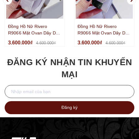
Đồng Hồ Nữ Rivero
Đồng Hồ Nữ Rivero
R9066 Mặt Ovan Dây Da
R9066 Mặt Ovan Dây Da
Trắng Đính Đá Silver Size
Xanh Lá Đính Đá Silver
3.600.000₫
3.600.000₫
4.600.000₫
4.600.000₫
32mm
Size 32mm
ĐĂNG KÝ NHẬN TIN KHUYẾN
MẠI
Đăng ký