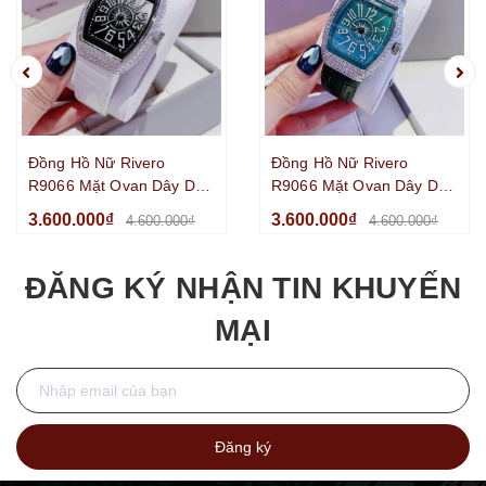
Đồng Hồ Nữ Rivero
Đồng Hồ Nữ Rivero
R9066 Mặt Ovan Dây Da
R9066 Mặt Ovan Dây Da
Trắng Đính Đá Silver Size
Xanh Lá Đính Đá Silver
3.600.000₫
3.600.000₫
4.600.000₫
4.600.000₫
32mm
Size 32mm
ĐĂNG KÝ NHẬN TIN KHUYẾN
MẠI
Đăng ký