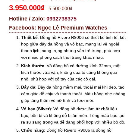
3.950.000₫
5.500.000₫
Hotline / Zalo:
0932738375
Facebook:
Ngọc Lê Premium Watches
Thiết kế
: Đồng hồ Rivero R9006 có thiết kế tinh tế, kết
hợp giữa dây da hồng và vỏ bạc, mang lại vẻ ngoài
thanh lịch, sang trọng nhưng vẫn trẻ trung, phù hợp
với nhiều phong cách thời trang khác nhau.
Kích thước
: Vỏ đồng hồ có đường kính 32mm, một
kích thước vừa vặn, không quá to cũng không quá
nhỏ, phù hợp với cổ tay của các cô gái.
Dây da
: Dây da hồng mềm mại, thoải mái khi đeo, tạo
cảm giác dễ chịu và thanh thoát. Màu hồng nhẹ nhàng
giúp tăng thêm vẻ nữ tính và tươi mới.
Vỏ bạc (Silver)
: Vỏ đồng hồ được làm từ chất liệu
bạc, bền bỉ và không dễ bị ăn mòn. Tông màu bạc tạo
ra sự sang trọng và dễ dàng phối hợp với nhiều bộ đồ.
Chức năng
: Đồng hồ Rivero R9006 là đồng hồ