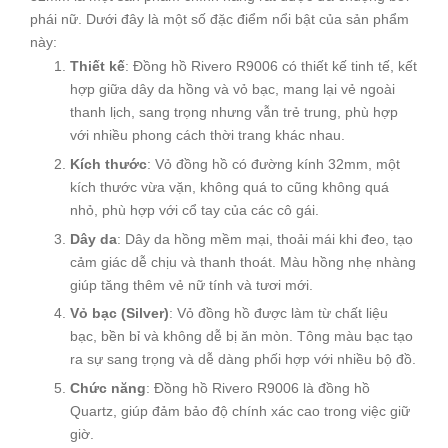
phái nữ. Dưới đây là một số đặc điểm nổi bật của sản phẩm
này:
Thiết kế
: Đồng hồ Rivero R9006 có thiết kế tinh tế, kết
hợp giữa dây da hồng và vỏ bạc, mang lại vẻ ngoài
thanh lịch, sang trọng nhưng vẫn trẻ trung, phù hợp
với nhiều phong cách thời trang khác nhau.
Kích thước
: Vỏ đồng hồ có đường kính 32mm, một
kích thước vừa vặn, không quá to cũng không quá
nhỏ, phù hợp với cổ tay của các cô gái.
Dây da
: Dây da hồng mềm mại, thoải mái khi đeo, tạo
cảm giác dễ chịu và thanh thoát. Màu hồng nhẹ nhàng
giúp tăng thêm vẻ nữ tính và tươi mới.
Vỏ bạc (Silver)
: Vỏ đồng hồ được làm từ chất liệu
bạc, bền bỉ và không dễ bị ăn mòn. Tông màu bạc tạo
ra sự sang trọng và dễ dàng phối hợp với nhiều bộ đồ.
Chức năng
: Đồng hồ Rivero R9006 là đồng hồ
Quartz, giúp đảm bảo độ chính xác cao trong việc giữ
giờ.