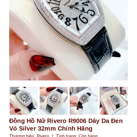
Đồng Hồ Nữ Rivero R9006 Dây Da Đen
Vỏ Silver 32mm Chính Hãng
Thương hiệu:
Rivero
|
Tình trạng:
Còn hàng