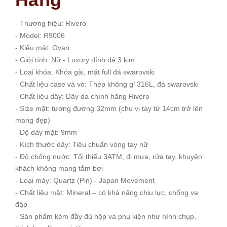
- Thương hiệu: Rivero
- Model: R9006
- Kiểu mặt: Ovan
- Giới tính: Nữ - Luxury đính đá 3 kim
- Loại khóa: Khóa gài, mặt full đá swarovski
- Chất liệu case và vỏ: Thép không gỉ 316L, đá swarovski
- Chất liệu dây: Dây da chính hãng Rivero
- Size mặt: tương đương 32mm (chu vi tay từ 14cm trở lên
mang đẹp)
- Độ dày mặt: 9mm
- Kích thước dây: Tiêu chuẩn vòng tay nữ
- Độ chống nước: Tối thiểu 3ATM, đi mưa, rửa tay, khuyên
khách không mang tắm bơi
- Loại máy: Quartz (Pin) - Japan Movement
- Chất liệu mặt: Mineral – có khả năng chịu lực, chống va
đập
- Sản phẩm kèm đầy đủ hộp và phụ kiện như hình chụp,