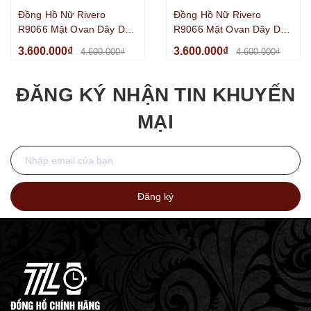
Đồng Hồ Nữ Rivero
Đồng Hồ Nữ Rivero
R9066 Mặt Ovan Dây Da
R9066 Mặt Ovan Dây Da
Trắng Đính Đá Silver Size
Xanh Lá Đính Đá Silver
3.600.000₫
3.600.000₫
4.600.000₫
4.600.000₫
32mm
Size 32mm
ĐĂNG KÝ NHẬN TIN KHUYẾN
MẠI
Đăng ký