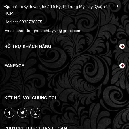
Địa chỉ: ToKy Tower, 557 Tô Ký, P. Trung Mỹ Tây, Quận 12, TP
HCM
Hotline:
0932738375
Email:
shopdonghoxachtay.vn@gmail.com
HỖ TRỢ KHÁCH HÀNG
FANPAGE
KẾT NỐI VỚI CHÚNG TÔI
PHƯƠNG THỨC THANH TOÁN