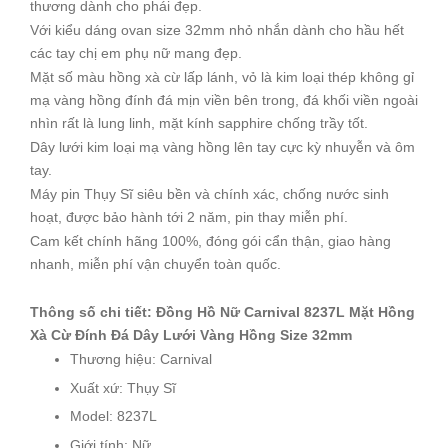
thương dành cho phái đẹp.
Với kiểu dáng ovan size 32mm nhỏ nhắn dành cho hầu hết
các tay chị em phụ nữ mang đẹp.
Mặt số màu hồng xà cừ lấp lánh, vỏ là kim loại thép không gỉ
mạ vàng hồng đính đá mịn viền bên trong, đá khối viền ngoài
nhìn rất là lung linh, mặt kính sapphire chống trầy tốt.
Dây lưới kim loại mạ vàng hồng lên tay cực kỳ nhuyễn và ôm
tay.
Máy pin Thụy Sĩ siêu bền và chính xác, chống nước sinh
hoạt, được bảo hành tới 2 năm, pin thay miễn phí.
Cam kết chính hãng 100%, đóng gói cẩn thận, giao hàng
nhanh, miễn phí vận chuyển toàn quốc.
Thông số chi tiết: Đồng Hồ Nữ Carnival 8237L Mặt Hồng
Xà Cừ Đính Đá Dây Lưới Vàng Hồng Size 32mm
Thương hiệu: Carnival
Xuất xứ: Thụy Sĩ
Model: 8237L
Giới tính: Nữ