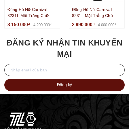
Đồng Hồ Nữ Carnival
Đồng Hồ Nữ Carnival
8231L Mặt Trắng Chữ
8231L Mặt Trắng Chữ
Nhật Dây Da Đen Vỏ
Nhật Dây Da Đen Vỏ
3.150.000₫
2.990.000₫
4.200.000₫
4.000.000₫
Vàng Hồng Size
Silver Size 21x31mm
21x31mm
ĐĂNG KÝ NHẬN TIN KHUYẾN
MẠI
Đăng ký