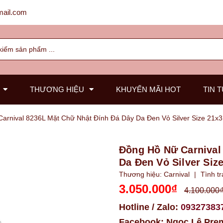
ail.com
THƯƠNG HIỆU
KHUYẾN MÃI HOT
TIN 
arnival 8236L Mặt Chữ Nhật Đính Đá Dây Da Đen Vỏ Silver Size 21
Đồng Hồ Nữ Carnival
Da Đen Vỏ Silver Si
Thương hiệu:
Carnival
|
Tình t
3.050.000₫
4.100.000
Hotline / Zalo:
09327383
Facebook:
Ngọc Lê Pre