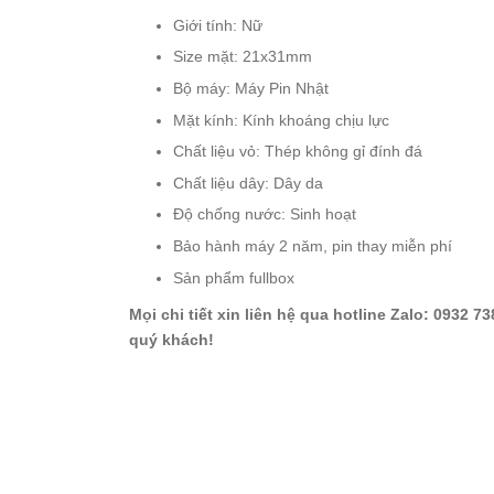
Starke
Giới tính: Nữ
Sunrise
Size mặt: 21x31mm
X-
Bộ máy: Máy Pin Nhật
Cer
Mặt kính: Kính khoáng chịu lực
Chất liệu vỏ: Thép không gỉ đính đá
Đồng
Hồ
Chất liệu dây: Dây da
Cặp
Độ chống nước: Sinh hoạt
Hanboro
Bảo hành máy 2 năm, pin thay miễn phí
Marc
Sản phẩm fullbox
Jacobs
Mọi chi tiết xin liên hệ qua hotline Zalo: 093
Michael
quý khách!
Kors
Sunrise
Sản
Phẩm
Khác