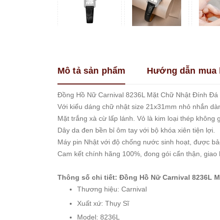
Franklin
Guess
Hanboro
Jimi
Jimi
Mô tả sản phẩm
Hướng dẫn mua 
Kemil
Madocy
Đồng Hồ Nữ Carnival 8236L Mặt Chữ Nhật Đính Đá D
Marc
Với kiểu dáng chữ nhật size 21x31mm nhỏ nhắn dà
Jacobs
Mặt trắng xà cừ lấp lánh. Vỏ là kim loại thép không 
Melissa
Dây da đen bền bỉ ôm tay với bộ khóa xiên tiện lợi.
Michael
Máy pin Nhật với độ chống nước sinh hoạt, được bảo
Kors
Cam kết chính hãng 100%, đong gói cẩn thận, giao
Rivero
Thông số chi tiết: Đồng Hồ Nữ Carnival 8236L 
Roberto
Era
Thương hiệu: Carnival
Royal
Xuất xứ: Thụy Sĩ
Crown
Model: 8236L