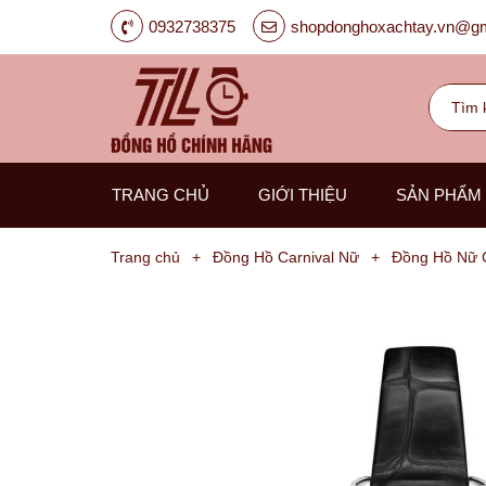
0932738375
shopdonghoxachtay.vn@gm
TRANG CHỦ
GIỚI THIỆU
SẢN PHẨM
Trang chủ
+
Đồng Hồ Carnival Nữ
+
Đồng Hồ Nữ C
Đồng
Hồ
Nam
Carnival
G-
Kinze
Guess
Hanboro