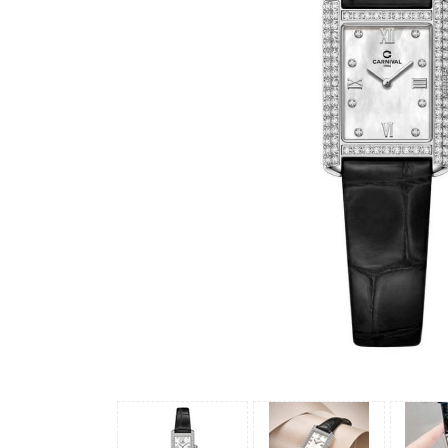
Madocy
Margaret
Michael
Kors
Rivero
Sunrise
X-
cer
Đồng
Hồ
Nữ
Amica
Carnival
Christian
Van
Sant
Coach