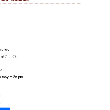
ịu lực
 gỉ đính đá
ạt
 thay miễn phí