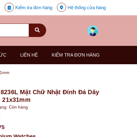
Kiểm tra đơn hàng
Hệ thống cửa hàng
TỨC
LIÊN HỆ
KIỂM TRA ĐƠN HÀNG
x31mm
 8236L Mặt Chữ Nhật Đính Đá Dây
ze 21x31mm
rạng:
Còn hàng
₫
75
mium Watches