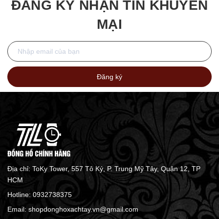
ĐĂNG KÝ NHẬN TIN KHUYẾN
MẠI
Đăng ký
Địa chỉ: ToKy Tower, 557 Tô Ký, P. Trung Mỹ Tây, Quận 12, TP
HCM
Hotline:
0932738375
Email:
shopdonghoxachtay.vn@gmail.com