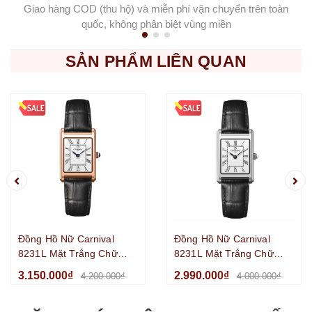
Giao hàng COD (thu hộ) và miễn phí vận chuyển trên toàn
quốc, không phân biệt vùng miền
SẢN PHẨM LIÊN QUAN
Đồng Hồ Nữ Carnival
Đồng Hồ Nữ Carnival
8231L Mặt Trắng Chữ
8231L Mặt Trắng Chữ
Nhật Dây Da Đen Vỏ
Nhật Dây Da Đen Vỏ
3.150.000₫
2.990.000₫
4.200.000₫
4.000.000₫
Vàng Hồng Size
Silver Size 21x31mm
21x31mm