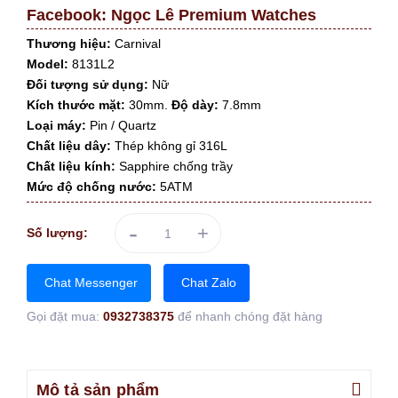
Facebook:
Ngọc Lê Premium Watches
Thương hiệu:
Carnival
Model:
8131L2
Đối tượng sử dụng:
Nữ
Kích thước mặt:
30mm.
Độ dày:
7.8mm
Loại máy:
Pin / Quartz
Chất liệu dây:
Thép không gỉ 316L
Chất liệu kính:
Sapphire chống trầy
Mức độ chống nước:
5ATM
-
+
Số lượng:
Chat Messenger
Chat Zalo
Gọi đặt mua:
0932738375
để nhanh chóng đặt hàng
Mô tả sản phẩm