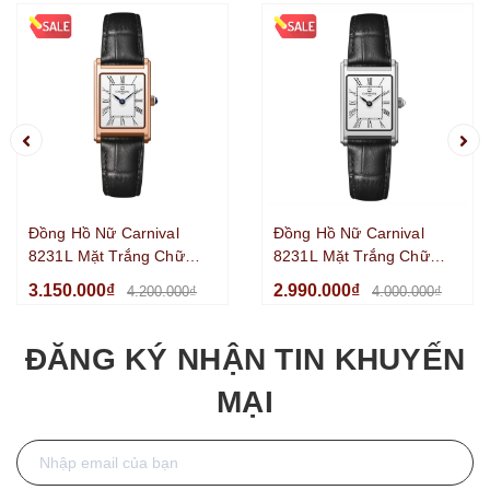
Đồng Hồ Nữ Carnival
Đồng Hồ Nữ Carnival
8231L Mặt Trắng Chữ
8231L Mặt Trắng Chữ
Nhật Dây Da Đen Vỏ
Nhật Dây Da Đen Vỏ
3.150.000₫
2.990.000₫
4.200.000₫
4.000.000₫
Vàng Hồng Size
Silver Size 21x31mm
21x31mm
ĐĂNG KÝ NHẬN TIN KHUYẾN
MẠI