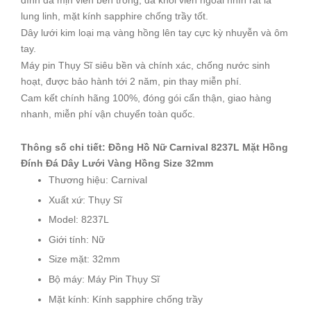
đính đá mịn viền bên trong, đá khối viền ngoài nhìn rất là
lung linh, mặt kính sapphire chống trầy tốt.
Dây lưới kim loại mạ vàng hồng lên tay cực kỳ nhuyễn và ôm
tay.
Máy pin Thụy Sĩ siêu bền và chính xác, chống nước sinh
hoạt, được bảo hành tới 2 năm, pin thay miễn phí.
Cam kết chính hãng 100%, đóng gói cẩn thận, giao hàng
nhanh, miễn phí vận chuyển toàn quốc.
Thông số chi tiết: Đồng Hồ Nữ Carnival 8237L Mặt Hồng
Đính Đá Dây Lưới Vàng Hồng Size 32mm
Thương hiệu: Carnival
Xuất xứ: Thụy Sĩ
Model: 8237L
Giới tính: Nữ
Size mặt: 32mm
Bộ máy: Máy Pin Thụy Sĩ
Mặt kính: Kính sapphire chống trầy