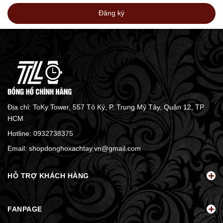
Đăng ký
Địa chỉ: ToKy Tower, 557 Tô Ký, P. Trung Mỹ Tây, Quận 12, TP
HCM
Hotline:
0932738375
Email:
shopdonghoxachtay.vn@gmail.com
HỖ TRỢ KHÁCH HÀNG
FANPAGE