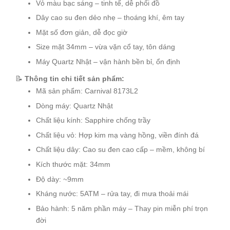
Vỏ màu bạc sáng – tinh tế, dễ phối đồ
Dây cao su đen dẻo nhẹ – thoáng khí, êm tay
Mặt số đơn giản, dễ đọc giờ
Size mặt 34mm – vừa vặn cổ tay, tôn dáng
Máy Quartz Nhật – vận hành bền bỉ, ổn định
📝
Thông tin chi tiết sản phẩm:
Mã sản phẩm: Carnival 8173L2
Dòng máy: Quartz Nhật
Chất liệu kính: Sapphire chống trầy
Chất liệu vỏ: Hợp kim mạ vàng hồng, viền đính đá
Chất liệu dây: Cao su đen cao cấp – mềm, không bí
Kích thước mặt: 34mm
Độ dày: ~9mm
Kháng nước: 5ATM – rửa tay, đi mưa thoải mái
Bảo hành: 5 năm phần máy – Thay pin miễn phí trọn
đời