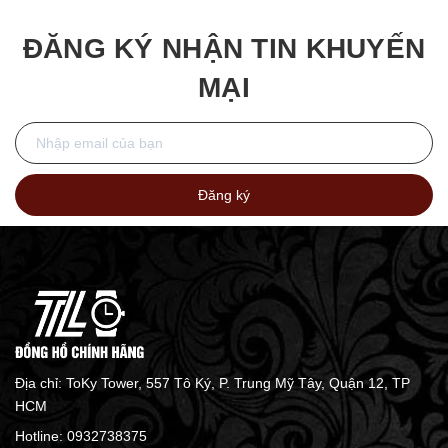
21x31mm
ĐĂNG KÝ NHẬN TIN KHUYẾN
MẠI
Đăng ký
Địa chỉ: ToKy Tower, 557 Tô Ký, P. Trung Mỹ Tây, Quận 12, TP
HCM
Hotline:
0932738375