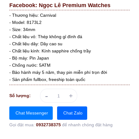
Facebook:
Ngọc Lê Premium Watches
- Thương hiệu: Carnival
- Model: 8173L2
- Size: 34mm
- Chất liệu vỏ: Thép không gỉ đính đá
- Chất liệu dây: Dây cao su
- Chất liệu kính: Kính sapphire chống trầy
- Bộ máy: Pin Japan
- Chống nước: 5ATM
- Bảo hành máy 5 năm, thay pin miễn phí trọn đời
- Sản phẩm fullbox, freeship toàn quốc
-
+
Số lượng:
Chat Messenger
Chat Zalo
Gọi đặt mua:
0932738375
để nhanh chóng đặt hàng