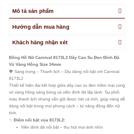
Mô tả sản phẩm
Hướng dẫn mua hàng
Khách hàng nhận xét
Đồng Hồ Nữ Carnival 8173L2 Dây Cao Su Đen Đính Đá
Vỏ Vàng Hồng Size 34mm
💖 Sang trọng – Thanh lịch – Dịu dàng nổi bật với Carnival
8173L2
Thiết kế hiện đại kết hợp giữa dây cao su đen mềm mại cùng
vỏ vàng hồng sáng bóng và viền đính đá lấp lánh. Sự phối
màu thanh lịch nhưng vẫn giữ được nét cá tính, giúp nàng dễ
dàng nổi bật trong mọi phong cách – từ năng động đến nữ
tính.
✨
Điểm nổi bật của 8173L2:
Viền đính đá nổi bật – thu hút mọi ánh nhìn