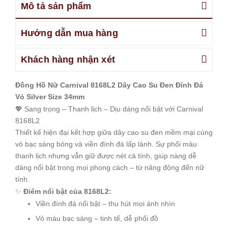
Mô tả sản phẩm
Hướng dẫn mua hàng
Khách hàng nhận xét
Đồng Hồ Nữ Carnival 8168L2 Dây Cao Su Đen Đính Đá
Vỏ Silver Size 34mm
💖 Sang trọng – Thanh lịch – Dịu dàng nổi bật với Carnival
8168L2
Thiết kế hiện đại kết hợp giữa dây cao su đen mềm mại cùng
vỏ bạc sáng bóng và viền đính đá lấp lánh. Sự phối màu
thanh lịch nhưng vẫn giữ được nét cá tính, giúp nàng dễ
dàng nổi bật trong mọi phong cách – từ năng động đến nữ
tính.
✨
Điểm nổi bật của 8168L2:
Viền đính đá nổi bật – thu hút mọi ánh nhìn
Vỏ màu bạc sáng – tinh tế, dễ phối đồ