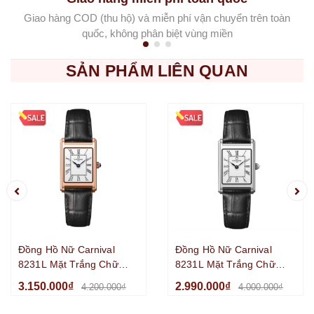
Giao hàng COD (thu hộ) và miễn phí vận chuyển trên toàn
quốc, không phân biệt vùng miền
SẢN PHẨM LIÊN QUAN
Đồng Hồ Nữ Carnival
Đồng Hồ Nữ Carnival
8231L Mặt Trắng Chữ
8231L Mặt Trắng Chữ
Nhật Dây Da Đen Vỏ
Nhật Dây Da Đen Vỏ
3.150.000₫
2.990.000₫
4.200.000₫
4.000.000₫
Vàng Hồng Size
Silver Size 21x31mm
21x31mm