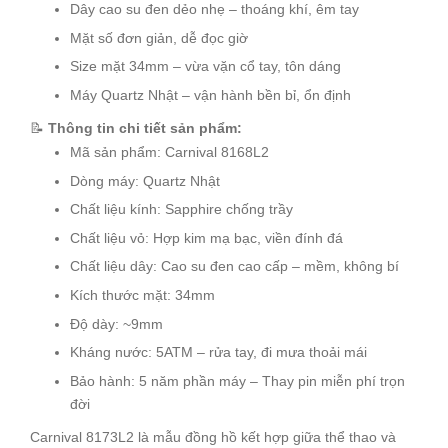
Dây cao su đen dẻo nhẹ – thoáng khí, êm tay
Mặt số đơn giản, dễ đọc giờ
Size mặt 34mm – vừa vặn cổ tay, tôn dáng
Máy Quartz Nhật – vận hành bền bỉ, ổn định
📝
Thông tin chi tiết sản phẩm:
Mã sản phẩm: Carnival 8168L2
Dòng máy: Quartz Nhật
Chất liệu kính: Sapphire chống trầy
Chất liệu vỏ: Hợp kim mạ bạc, viền đính đá
Chất liệu dây: Cao su đen cao cấp – mềm, không bí
Kích thước mặt: 34mm
Độ dày: ~9mm
Kháng nước: 5ATM – rửa tay, đi mưa thoải mái
Bảo hành: 5 năm phần máy – Thay pin miễn phí trọn
đời
Carnival 8173L2 là mẫu đồng hồ kết hợp giữa thể thao và