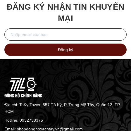
ĐĂNG KÝ NHẬN TIN KHUYẾN
MẠI
Đăng ký
Địa chỉ: ToKy Tower, 557 Tô Ký, P. Trung Mỹ Tây, Quận 12, TP
HCM
Hotline:
0932738375
Email:
shopdonghoxachtay.vn@gmail.com