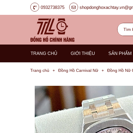
0932738375
shopdonghoxachtay.vn@gm
TRANG CHỦ
GIỚI THIỆU
SẢN PHẨM
Trang chủ
+
Đồng Hồ Carnival Nữ
+
Đồng Hồ Nữ C
Đồng
Hồ
Nam
Carnival
G-
Kinze
Guess
Hanboro