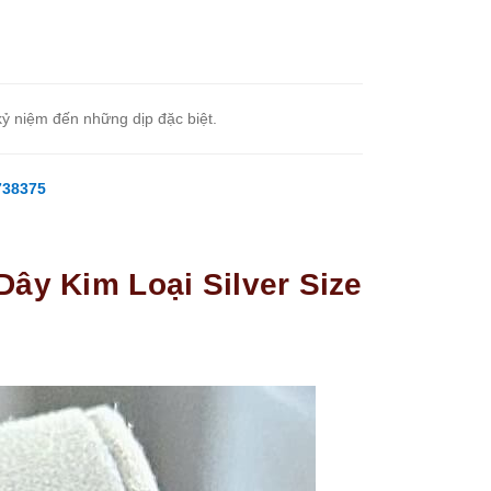
ỷ niệm đến những dịp đặc biệt.
738375
ây Kim Loại Silver Size