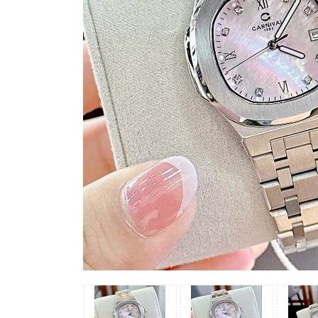
Madocy
Margaret
Michael
Kors
Rivero
Sunrise
X-
cer
Đồng
Hồ
Nữ
Amica
Carnival
Christian
Van
Sant
Coach