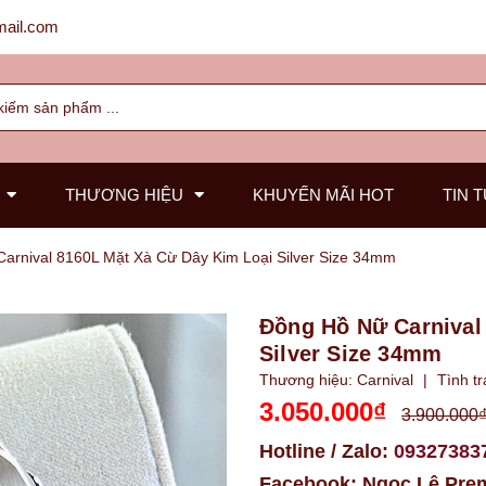
ail.com
THƯƠNG HIỆU
KHUYẾN MÃI HOT
TIN 
arnival 8160L Mặt Xà Cừ Dây Kim Loại Silver Size 34mm
Đồng Hồ Nữ Carnival
Silver Size 34mm
Thương hiệu:
Carnival
|
Tình t
3.050.000₫
3.900.000
Hotline / Zalo:
09327383
Facebook:
Ngọc Lê Pre