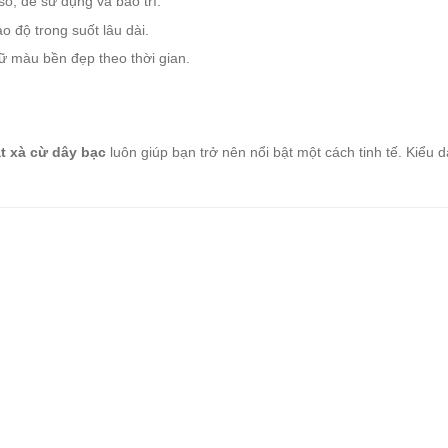
số, dễ sử dụng và bảo trì.
 độ trong suốt lâu dài.
ữ màu bền đẹp theo thời gian.
t xà cừ dây bạc
luôn giúp bạn trở nên nổi bật một cách tinh tế. Kiểu d