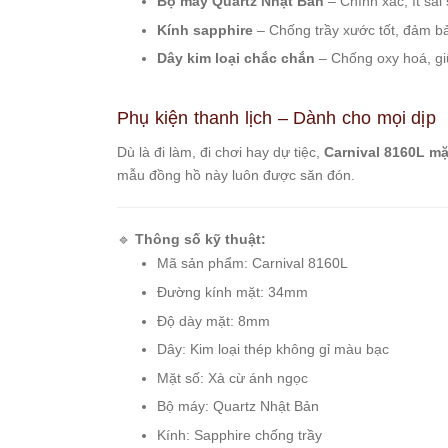
Bộ máy Quartz Nhật Bản
– Chính xác, ít sai 
Starke
Kính sapphire
– Chống trầy xước tốt, đảm bảo
Sunrise
Dây kim loại chắc chắn
– Chống oxy hoá, gi
X-
Cer
Phụ kiện thanh lịch – Dành cho mọi dịp
Đồng
Dù là đi làm, đi chơi hay dự tiệc,
Carnival 8160L mặ
Hồ
mẫu đồng hồ này luôn được săn đón.
Cặp
Hanboro
🔹
Thông số kỹ thuật:
Marc
Mã sản phẩm: Carnival 8160L
Jacobs
Đường kính mặt: 34mm
Michael
Kors
Độ dày mặt: 8mm
Sunrise
Dây: Kim loại thép không gỉ màu bạc
Mặt số: Xà cừ ánh ngọc
Sản
Bộ máy: Quartz Nhật Bản
Phẩm
Khác
Kính: Sapphire chống trầy