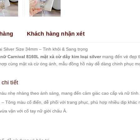
hàng
Khách hàng nhận xét
 Silver Size 34mm – Tinh khôi & Sang trọng
nữ Carnival 8160L mặt xà cừ dây kim loại silver
mang đến vẻ đẹp th
t hợp cùng mặt xà cừ óng ánh, mẫu đồng hồ này dễ dàng chinh phục mọ
chi tiết
àu nhẹ nhàng theo ánh sáng, mang đến cảm giác cao cấp và nữ tính.
)
– Tông màu cổ điển, dễ phối với trang phục, phù hợp nhiều dịp khác 
 vừa vặn với cổ tay nữ giới châu Á.