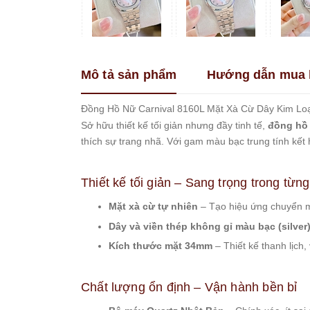
Franklin
Guess
Hanboro
Mô tả sản phẩm
Hướng dẫn mua 
Jimi
Jimi
Kemil
Đồng Hồ Nữ Carnival 8160L Mặt Xà Cừ Dây Kim Loại
Sở hữu thiết kế tối giản nhưng đầy tinh tế,
đồng hồ 
Madocy
thích sự trang nhã. Với gam màu bạc trung tính kế
Marc
Jacobs
Melissa
Thiết kế tối giản – Sang trọng trong từng 
Michael
Mặt xà cừ tự nhiên
– Tạo hiệu ứng chuyển m
Kors
Dây và viền thép không gỉ màu bạc (silver
Rivero
Kích thước mặt 34mm
– Thiết kế thanh lịch,
Roberto
Era
Royal
Chất lượng ổn định – Vận hành bền bỉ
Crown