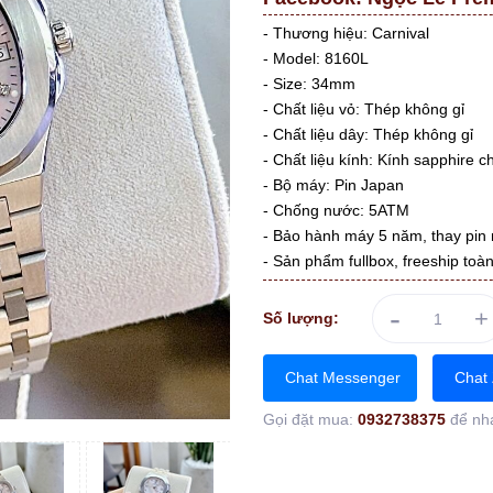
- Thương hiệu: Carnival
- Model: 8160L
- Size: 34mm
- Chất liệu vỏ: Thép không gỉ
- Chất liệu dây: Thép không gỉ
- Chất liệu kính: Kính sapphire c
- Bộ máy: Pin Japan
- Chống nước: 5ATM
- Bảo hành máy 5 năm, thay pin 
- Sản phẩm fullbox, freeship toà
-
+
Số lượng:
Chat Messenger
Chat 
Gọi đặt mua:
0932738375
để nh