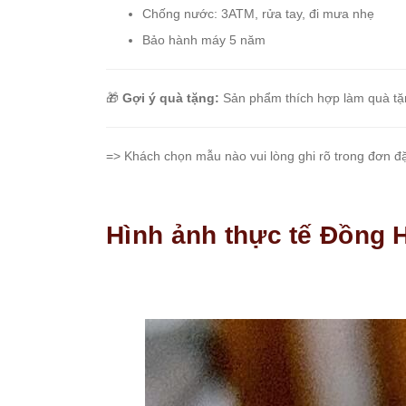
Chống nước: 3ATM, rửa tay, đi mưa nhẹ
Set
Đồng
Bảo hành máy 5 năm
Hồ
Và
Vòng
🎁
Gợi ý quà tặng:
Sản phẩm thích hợp làm quà tặn
Tay
Set
Đồng
=> Khách chọn mẫu nào vui lòng ghi rõ trong đơn đặt
Hồ
Và
Dây
Hình ảnh thực tế Đồng 
Dây
Đồng
Hồ
Dây
chuyền
Vòng
Tay
Nhẫn