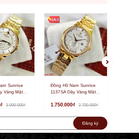
Đồng H
1137SA
Trắng K
1.750.
41mm C
am Sunrise
Đồng Hồ Nam Sunrise
y Vàng Mặt
1137SA Dây Vàng Mặt
 Sapphire Size
Trắng Kính Sapphire Size
0₫
1.750.000₫
nh Hãng
41mm Chính Hãng
3.000.000₫
2.700.000₫
Đăng ký