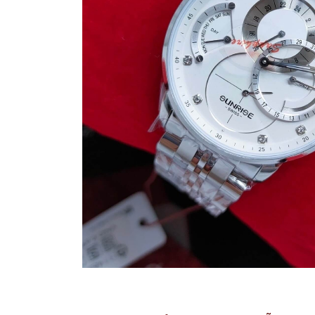
Madocy
Margaret
Michael
Kors
Rivero
Sunrise
X-
cer
Đồng
Hồ
Nữ
Amica
Carnival
Christian
Van
Sant
Coach