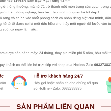
Sunrise 1146SA Nam Bạc Mặt Trắng 42mm
m giờ thông thường, mà nó đã trở thành một món trang sức quan trọng 
ười thân, đồng nghiệp, bạn bè... tạo một mối quan hệ tốt đẹp !
 rõ ràng và chính xác nhất phong cách cá nhân riêng biệt của mình, đẳ
 hồ tử tế được coi là một dấu hiệu cho thấy một người đã bước vào tu
g suốt cả ngày làm việc.
2mm
được bảo hành máy: 24 tháng, thay pin miễn phí 5 năm, hậu mãi t
uý khách có thể liên hệ trực tiếp với shop qua Hotline/ Zalo
09327383
ốc
Hỗ trợ khách hàng 24/7
 vận
Hãy gọi hoặc nhắn tin cho chúng tôi qua
ệt
số Hotline - Zalo: 0932738375
SẢN PHẨM LIÊN QUAN