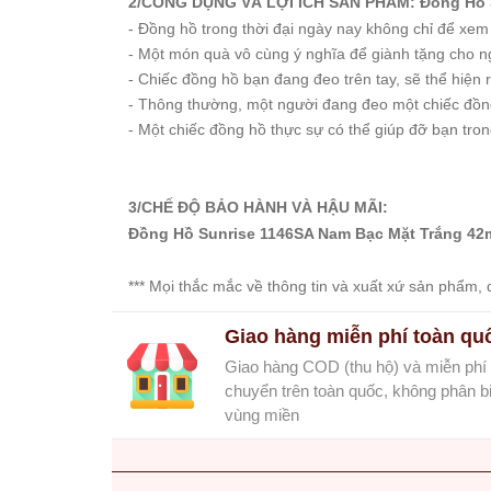
2/CÔNG DỤNG VÀ LỢI ÍCH SẢN PHẨM: Đồng Hồ 
Starke
- Đồng hồ trong thời đại ngày nay không chỉ để xe
Sunrise
- Một món quà vô cùng ý nghĩa để giành tặng cho ng
X-
- Chiếc đồng hồ bạn đang đeo trên tay, sẽ thể hiện
Cer
- Thông thường, một người đang đeo một chiếc đồng
- Một chiếc đồng hồ thực sự có thể giúp đỡ bạn tron
Đồng
Hồ
Cặp
3/CHẾ ĐỘ BẢO HÀNH VÀ HẬU MÃI:
Đồng Hồ Sunrise 1146SA Nam Bạc Mặt Trắng 4
Hanboro
Marc
*** Mọi thắc mắc về thông tin và xuất xứ sản phẩm, q
Jacobs
Michael
Giao hàng miễn phí toàn qu
Kors
Giao hàng COD (thu hộ) và miễn phí
Sunrise
chuyển trên toàn quốc, không phân bi
vùng miền
Sản
Phẩm
Khác