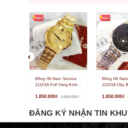
Set
Đồng
Hồ
Và
Vòng
Tay
Set
Đồng
Hồ
Và
Dây
Dây
Đồng Hồ Nam Sunrise
Đồng Hồ Nam
Đồng
1115SA Full Vàng Kính
Hồ
1115SA Dây B
Sapphire Size 42mm
Kính Sapphir
Dây
1.850.000₫
1.850.000₫
Chính Hãng
Chính Hãng
3.000.000₫
chuyền
Vòng
ĐĂNG KÝ NHẬN TIN KHU
Tay
Nhẫn