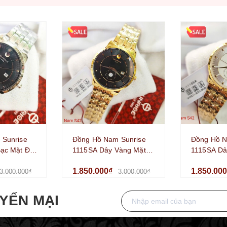
 Sunrise
Đồng Hồ Nam Sunrise
Đồng Hồ N
ạc Mặt Đen
1115SA Dây Vàng Mặt
1115SA Dâ
e Size 42mm
Đen Kính Sapphire Size
Trắng Kính
1.850.000₫
1.850.00
42mm Chính Hãng
42mm Chí
3.000.000₫
3.000.000₫
YẾN MẠI