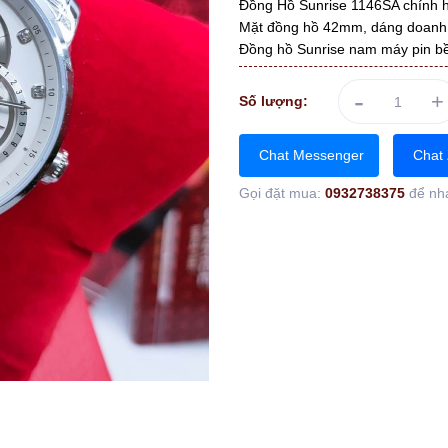
Đồng Hồ Sunrise 1146SA chính
Mặt đồng hồ 42mm, dáng doanh n
Đồng hồ Sunrise nam máy pin bề
-
+
Số lượng:
Chat Messenger
Chat 
Gọi đặt mua:
0932738375
để nh