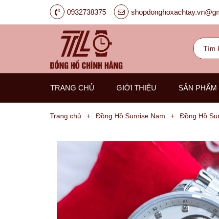
0932738375
shopdonghoxachtay.vn@gm
TRANG CHỦ
GIỚI THIỆU
SẢN PHẨM
Trang chủ
+
Đồng Hồ Sunrise Nam
+
Đồng Hồ Su
Đồng
Hồ
Nam
Carnival
G-
Kinze
Guess
Hanboro