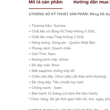
Mô tả sản phẩm
Hướng dẫn mua 
Franklin
Guess
1/THÔNG SỐ KỸ THUẬT SẢN PHẨM: Đồng Hồ Sun
Hanboro
+ Thương hiệu: Sunrise
Jimi
+ Chất liệu vỏ đồng hồ:Thép không rỉ 316L
Jimi
+ Chất liệu máy:Thép không rỉ 316L
Kemil
+ Năng lượng :Dùng pin - Quartz Nhật Bản
Madocy
+ Phong cách: Doanh nhân
Marc
+ Giới Tính: Nam
Jacobs
+ Đường kính mặt: 42mm
Melissa
+ Độ dày mặt: 9mm
+ Mặt sapphire chống trầy tốt
Michael
Kors
+ Chiều dài dây: 18cm (dây cắt thâu bình thường)
+ Độ rộng dây: Tiêu chuẩn tay nam
Rivero
+ Chống nước : 5atm
Roberto
+ Bảo hành 12 tháng (có kèm thẻ bảo hành)
Era
* Chức năng: Bộ ghi thời gian hiển thị: thứ, ngày, phú
Royal
Crown