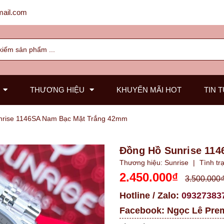
ail.com
THƯƠNG HIỆU
KHUYẾN MÃI HOT
TIN 
nrise 1146SA Nam Bạc Mặt Trắng 42mm
Đồng Hồ Sunrise 11
Thương hiệu:
Sunrise
|
Tình tr
2.450.000₫
3.500.000
Hotline / Zalo:
09327383
Facebook:
Ngọc Lê Pre