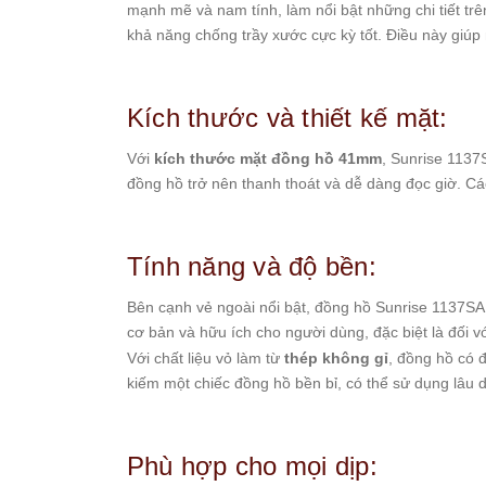
mạnh mẽ và nam tính, làm nổi bật những chi tiết tr
Starke
khả năng chống trầy xước cực kỳ tốt. Điều này giú
Sunrise
X-
Cer
Kích thước và thiết kế mặt:
Đồng
Với
kích thước mặt đồng hồ 41mm
, Sunrise 1137
Hồ
đồng hồ trở nên thanh thoát và dễ dàng đọc giờ. Các
Cặp
Hanboro
Tính năng và độ bền:
Marc
Jacobs
Bên cạnh vẻ ngoài nổi bật, đồng hồ Sunrise 1137SA c
Michael
cơ bản và hữu ích cho người dùng, đặc biệt là đối 
Kors
Với chất liệu vỏ làm từ
thép không gỉ
, đồng hồ có 
Sunrise
kiếm một chiếc đồng hồ bền bỉ, có thể sử dụng lâu d
Sản
Phẩm
Phù hợp cho mọi dịp:
Khác