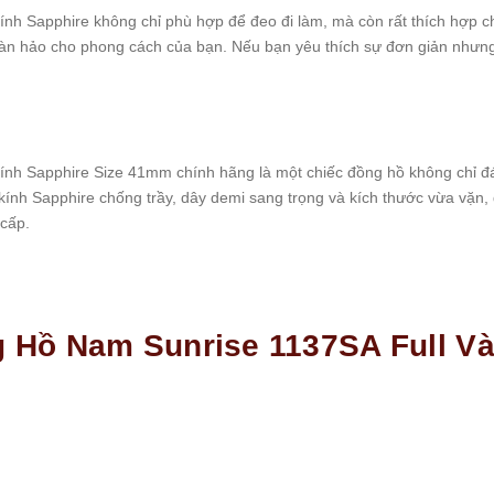
Sapphire không chỉ phù hợp để đeo đi làm, mà còn rất thích hợp cho 
oàn hảo cho phong cách của bạn. Nếu bạn yêu thích sự đơn giản nhưng t
h Sapphire Size 41mm chính hãng là một chiếc đồng hồ không chỉ đ
 kính Sapphire chống trầy, dây demi sang trọng và kích thước vừa vặn,
 cấp.
g Hồ Nam Sunrise 1137SA Full Và