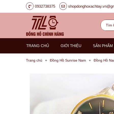
0932738375
shopdonghoxachtay.vn@gm
TRANG CHỦ
GIỚI THIỆU
SẢN PHẨM
Trang chủ
+
Đồng Hồ Sunrise Nam
+
Đồng Hồ Nam
Đồng
Hồ
Nam
Carnival
G-
Kinze
Guess
Hanboro