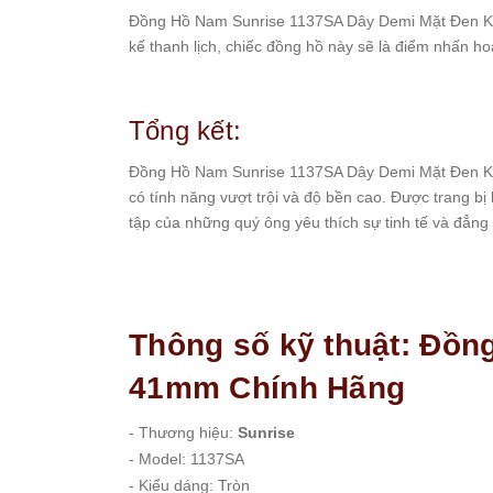
Đồng Hồ Nam Sunrise 1137SA Dây Demi Mặt Đen Kính 
Set
Đồng
kế thanh lịch, chiếc đồng hồ này sẽ là điểm nhấn h
Hồ
Và
Vòng
Tổng kết:
Tay
Set
Đồng Hồ Nam Sunrise 1137SA Dây Demi Mặt Đen Kín
Đồng
có tính năng vượt trội và độ bền cao. Được trang bị
Hồ
tập của những quý ông yêu thích sự tinh tế và đẳng
Và
Dây
Dây
Đồng
Hồ
Thông số kỹ thuật: Đồn
Dây
chuyền
41mm Chính Hãng
Vòng
Tay
- Thương hiệu:
Sunrise
- Model: 1137SA
Nhẫn
- Kiểu dáng: Tròn