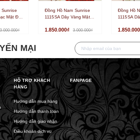
 Sunrise
Đồng Hồ Nam Sunrise
Đồng Hồ N
ạc Mặt Đen
1115SA Dây Vàng Mặt
1115SA Dâ
e Size 42mm
Đen Kính Sapphire Size
Trắng Kính
1.850.000₫
1.850.00
42mm Chính Hãng
42mm Chí
3.000.000₫
3.000.000₫
YẾN MẠI
HỖ TRỢ KHÁCH
FANPAGE
HÀNG
Hướng dẫn mua hàng
n
Hướng dẫn thanh toán
Hướng dẫn giao nhận
Điều khoản dịch vụ