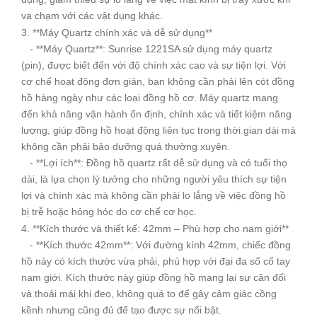
va chạm với các vật dụng khác.
3. **Máy Quartz chính xác và dễ sử dụng**
- **Máy Quartz**: Sunrise 1221SA sử dụng máy quartz
(pin), được biết đến với độ chính xác cao và sự tiện lợi. Với
cơ chế hoạt động đơn giản, bạn không cần phải lên cót đồng
hồ hàng ngày như các loại đồng hồ cơ. Máy quartz mang
đến khả năng vận hành ổn định, chính xác và tiết kiệm năng
lượng, giúp đồng hồ hoạt động liên tục trong thời gian dài mà
không cần phải bảo dưỡng quá thường xuyên.
- **Lợi ích**: Đồng hồ quartz rất dễ sử dụng và có tuổi thọ
dài, là lựa chọn lý tưởng cho những người yêu thích sự tiện
lợi và chính xác mà không cần phải lo lắng về việc đồng hồ
bị trễ hoặc hỏng hóc do cơ chế cơ học.
4. **Kích thước và thiết kế: 42mm – Phù hợp cho nam giới**
- **Kích thước 42mm**: Với đường kính 42mm, chiếc đồng
hồ này có kích thước vừa phải, phù hợp với đại đa số cổ tay
nam giới. Kích thước này giúp đồng hồ mang lại sự cân đối
và thoải mái khi đeo, không quá to để gây cảm giác cồng
kềnh nhưng cũng đủ để tạo được sự nổi bật.