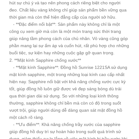
hút sự chú ý và tạo nên phong cách riêng biệt cho người
đeo. Chất liệu vàng không chỉ giúp sản phẩm bền vững qua
thời gian mà còn thể hiện đẳng cấp của người sở hữu.
- **Đặc điểm nổi bật**: Sản phẩm này không chỉ là một
công cụ xem giờ mà còn là một món trang sức thời trang
giúp nâng tầm phong cách của chủ nhân. Vỏ vàng cũng góp
phần mang lại sự ấm áp và cuốn hút, rất phù hợp cho những
buổi tiệc, sự kiện hay những cuộc gặp gỡ quan trọng.
2. **Mặt kính Sapphire chống xước**
- **Mặt kính Sapphire**: Đồng hồ Sunrise 1221SA sử dụng
mặt kính sapphire, một trong những loại kính cao cấp nhất
hiện nay. Sapphire nổi bật với khả năng chống xước cực kỳ
tốt, giúp đồng hồ luôn giữ được vẻ đẹp sáng bóng dù trải
qua thời gian dài sử dụng. So với những loại kính thông
thường, sapphire không chỉ bền mà còn có độ trong suốt
vượt trội, giúp người dùng dễ dàng quan sát mặt đồng hồ
một cách rõ ràng.
- **Ưu điểm**: Khả năng chống trầy xước của sapphire
giúp đồng hồ duy trì sự hoàn hảo trong suốt quá trình sử
dụng, giảm thiểu sự lo lắng về việc mặt kính bị trầy xước khi