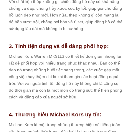
Với chất liệu thép không gỉ, chiếc đồng hồ này có khả năng
chống va đập, chống trầy xước cực kỳ tốt, giúp giữ cho đồng
hồ luôn đẹp như mới. Hơn nữa, thép không gỉ còn mang lại
độ bền vượt trội, chống oxi hóa và rỉ sét, giúp đồng hồ có thể
sử dụng lâu dài mà không lo bị hư hỏng.
3. Tính tiện dụng và dễ dàng phối hợp:
Michael Kors Warren MK9113 có thiết kế đơn giản nhưng lại
rất dễ phối hợp với nhiều trang phục khác nhau. Bạn có thể
đeo nó trong những buổi tiệc sang trọng, các cuộc gặp mặt
công việc hay thậm chí là khi tham gia các hoạt động ngoài
trời. Với vẻ ngoài tinh tế, đồng hồ này không chỉ là công cụ
đo thời gian mà còn là một món đồ trang sức thể hiện phong
cách và đẳng cấp của người sở hữu.
4. Thương hiệu Michael Kors uy tín:
Michael Kors là một trong những thương hiệu nổi tiếng toàn
cầu trong ngành thời trang, đặc biệt là trong lĩnh vực đồng