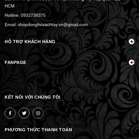
HCM
Hotline:
0932738375
Email:
shopdonghoxachtay.vn@gmail.com
HỖ TRỢ KHÁCH HÀNG
FANPAGE
KẾT NỐI VỚI CHÚNG TÔI
PHƯƠNG THỨC THANH TOÁN