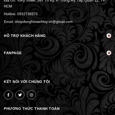
Địa chỉ: ToKy Tower, 557 Tô Ký, P. Trung Mỹ Tây, Quận 12, TP
HCM
Hotline:
0932738375
Email:
shopdonghoxachtay.vn@gmail.com
HỖ TRỢ KHÁCH HÀNG
FANPAGE
KẾT NỐI VỚI CHÚNG TÔI
PHƯƠNG THỨC THANH TOÁN