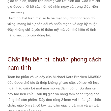
giác cổ điển, thanh lịch nhưng vẫn rất hiện đại. Các kim chỉ
giờ được thiết kế sắc nét, dễ nhìn ngay cả trong điều kiện
thiếu sáng.
Điểm nổi bật trên mặt số là ba mặt phụ chronograph đối
xứng, mang lại sự cân đối và nhấn mạnh vẻ đẹp kỹ thuật.
Đây không chỉ là yếu tố thẩm mỹ mà còn thể hiện rõ tính
năng vượt trội của đồng hồ.
Chất liệu bền bỉ, chuẩn phong cách
nam tính
Toàn bộ phần vỏ và dây của Michael Kors Brecken MK8562
đều được chế tác từ thép không gỉ cao cấp, với sự kết hợp
hoàn hảo giữa bề mặt mài mờ và đánh bóng. Sự đan xen
này tạo nên chiều sâu thị giác và nâng tầm sang trọng cho
tổng thể sản phẩm. Dây đeo rộng 24mm với khóa gập chắc
chắn, giúp ôm sát cổ tay, tạo cảm giác thoải mái và an toàn