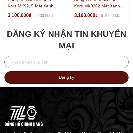
Kors MK9215 Mặt Xanh
Kors MK9202 Mặt Xanh
Lá Chronograph Benzel
Dương Chronograph
3.100.000₫
3.100.000₫
5.100.000₫
5.100.000₫
Xoay Kim Loại Màu Silver
Benzel Xoay Kim Loại Mạ
Size 45mm
Vàng Size 45mm
ĐĂNG KÝ NHẬN TIN KHUYẾN
MẠI
Đăng ký