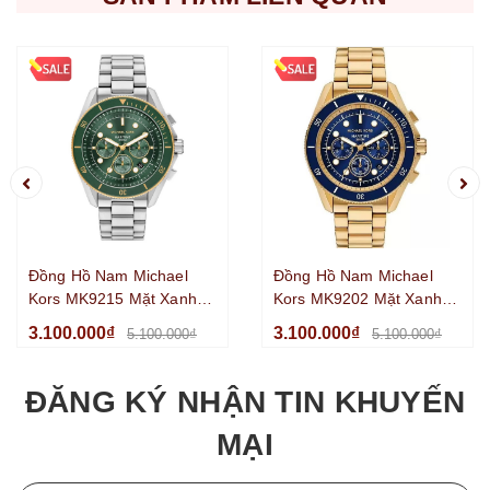
Đồng Hồ Nam Michael
Đồng Hồ Nam Michael
Kors MK9215 Mặt Xanh
Kors MK9202 Mặt Xanh
Lá Chronograph Benzel
Dương Chronograph
3.100.000₫
3.100.000₫
5.100.000₫
5.100.000₫
Xoay Kim Loại Màu Silver
Benzel Xoay Kim Loại Mạ
Size 45mm
Vàng Size 45mm
ĐĂNG KÝ NHẬN TIN KHUYẾN
MẠI