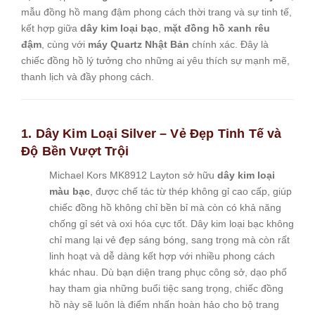
mẫu đồng hồ mang đậm phong cách thời trang và sự tinh tế,
kết hợp giữa
dây kim loại bạc
,
mặt đồng hồ xanh rêu
đậm
, cùng với
máy Quartz Nhật Bản
chính xác. Đây là
chiếc đồng hồ lý tưởng cho những ai yêu thích sự mạnh mẽ,
thanh lịch và đầy phong cách.
1. Dây Kim Loại Silver – Vẻ Đẹp Tinh Tế và
Độ Bền Vượt Trội
Michael Kors MK8912 Layton sở hữu
dây kim loại
màu bạc
, được chế tác từ thép không gỉ cao cấp, giúp
chiếc đồng hồ không chỉ bền bỉ mà còn có khả năng
chống gỉ sét và oxi hóa cực tốt. Dây kim loại bạc không
chỉ mang lại vẻ đẹp sáng bóng, sang trọng mà còn rất
linh hoạt và dễ dàng kết hợp với nhiều phong cách
khác nhau. Dù bạn diện trang phục công sở, dạo phố
hay tham gia những buổi tiệc sang trọng, chiếc đồng
hồ này sẽ luôn là điểm nhấn hoàn hảo cho bộ trang