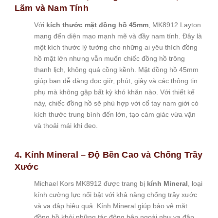
Lãm và Nam Tính
Với
kích thước mặt đồng hồ 45mm
, MK8912 Layton
mang đến diện mạo mạnh mẽ và đầy nam tính. Đây là
một kích thước lý tưởng cho những ai yêu thích đồng
hồ mặt lớn nhưng vẫn muốn chiếc đồng hồ trông
thanh lịch, không quá cồng kềnh. Mặt đồng hồ 45mm
giúp bạn dễ dàng đọc giờ, phút, giây và các thông tin
phụ mà không gặp bất kỳ khó khăn nào. Với thiết kế
này, chiếc đồng hồ sẽ phù hợp với cổ tay nam giới có
kích thước trung bình đến lớn, tạo cảm giác vừa vặn
và thoải mái khi đeo.
4. Kính Mineral – Độ Bền Cao và Chống Trầy
Xước
Michael Kors MK8912 được trang bị
kính Mineral
, loại
kính cường lực nổi bật với khả năng chống trầy xước
và va đập hiệu quả. Kính Mineral giúp bảo vệ mặt
đồng hồ khỏi những tác động bên ngoài như va đập