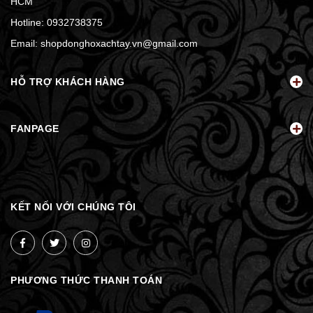
HCM
Hotline:
0932738375
Email:
shopdonghoxachtay.vn@gmail.com
HỖ TRỢ KHÁCH HÀNG
FANPAGE
KẾT NỐI VỚI CHÚNG TÔI
PHƯƠNG THỨC THANH TOÁN