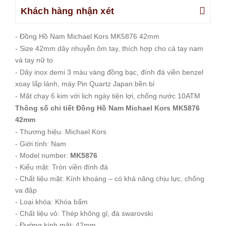
Khách hàng nhận xét
- Đồng Hồ Nam Michael Kors MK5876 42mm
- Size 42mm dây nhuyễn ôm tay, thích hợp cho cả tay nam
và tay nữ to
- Dây inox demi 3 màu vàng đồng bạc, đính đá viền benzel
xoay lấp lánh, máy Pin Quartz Japan bền bỉ
- Mặt chạy 6 kim với lịch ngày tiện lợi, chống nước 10ATM
Thông số chi tiết Đồng Hồ Nam Michael Kors MK5876
42mm
- Thương hiệu: Michael Kors
- Giới tính: Nam
- Model number:
MK5876
- Kiểu mặt: Tròn viền đính đá
- Chất liệu mặt: Kính khoáng – có khả năng chịu lực, chống
va đập
- Loại khóa: Khóa bấm
- Chất liệu vỏ: Thép không gỉ, đá swarovski
- Đường kính mặt: 42mm