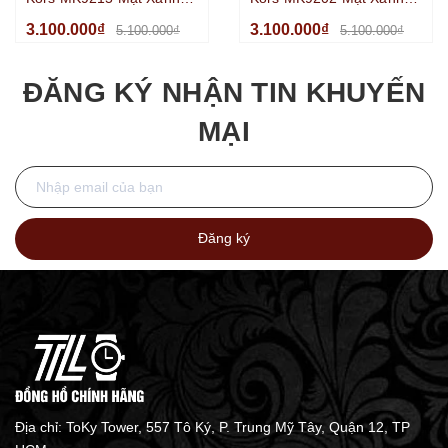
Lá Chronograph Benzel
Dương Chronograph
3.100.000₫
3.100.000₫
5.100.000₫
5.100.000₫
Xoay Kim Loại Màu Silver
Benzel Xoay Kim Loại Mạ
Size 45mm
Vàng Size 45mm
ĐĂNG KÝ NHẬN TIN KHUYẾN
MẠI
Đăng ký
Địa chỉ: ToKy Tower, 557 Tô Ký, P. Trung Mỹ Tây, Quận 12, TP