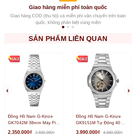
Giao hàng miễn phí toàn quốc
Giao hàng COD (thu hộ) và miễn phí vận chuyển trên toàn
quốc, không phân biệt vùng miền
SẢN PHẨM LIÊN QUAN
Đồng Hồ Nam G-Kinze
Đồng Hồ Nam G-Kinze
GK7042M 38mm Máy Pin
GK9151M Tự Động 40mm
Nhật Dây Kim Loại Kính
Dây Kim Loại Kính
2.350.000₫
3.990.000₫
2.600.000₫
4.840.000₫
Sapphire Mặt Xanh
Sapphire Mặt Xám