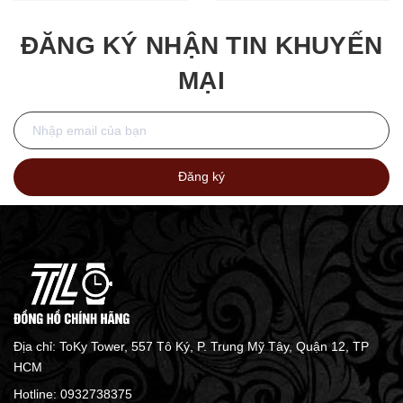
Ombre
ĐĂNG KÝ NHẬN TIN KHUYẾN
MẠI
Đăng ký
Địa chỉ: ToKy Tower, 557 Tô Ký, P. Trung Mỹ Tây, Quận 12, TP
HCM
Hotline:
0932738375