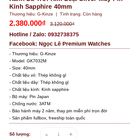
Kính Sapphire 40mm
Thương hiệu:
G-Kinze
|
Tình trạng:
Còn hàng
2.380.000₫
3.120.000₫
Hotline / Zalo:
0932738375
Facebook:
Ngọc Lê Premium Watches
- Thương hiệu: G-Kinze
- Model: GK7032M
- Size: 40mm
- Chất liệu vỏ: Thép không gỉ
- Chất liệu dây: Thép không gỉ
- Chất liệu kính: Kính sapphire
- Bộ máy: Pin Japan
- Chống nước: 3ATM
- Bảo hành máy 2 năm, thay pin miễn phí trọn đời
- Sản phẩm fullbox, freeship toàn quốc
-
+
Số lượng: