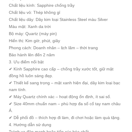
Chất liệu kính: Sapphire chống trầy
Chất liệu vỏ: Thép không gỉ
Chất liệu dây: Dây kim loại Stainless Steel màu Silver
Màu mặt: Xanh da trời
Bộ máy: Quartz (máy pin)
Hiển thị: Kim giờ, phút, giây
Phong cách: Doanh nhân – lịch lãm – thời trang
Bảo hành lên đến 2 năm
3. Ưu điểm nổi bật
✔ Kính Sapphire cao cấp – chống trầy xước tốt, giữ mặt
đồng hồ luôn sáng đẹp.
✔ Thiết kế sang trọng – mặt xanh hiện đại, dây kim loại bạc
nam tính.
✔ Máy Quartz chính xác – hoạt động ổn định, ít sai số.
✔ Size 40mm chuẩn nam – phù hợp đa số cổ tay nam châu
Á.
✔ Dễ phối đồ – thích hợp đi làm, đi chơi hoặc làm quà tặng.
4. Hướng dẫn sử dụng
Tránh va đập mạnh hoặc tiếp xúc hóa chất.