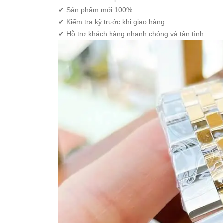
✔ Sản phẩm mới 100%
Set
Đồng
✔ Kiểm tra kỹ trước khi giao hàng
Hồ
✔ Hỗ trợ khách hàng nhanh chóng và tận tình
Và
Vòng
Tay
Set
Đồng
Hồ
Và
Dây
Dây
Đồng
Hồ
Dây
chuyền
Vòng
Tay
Nhẫn