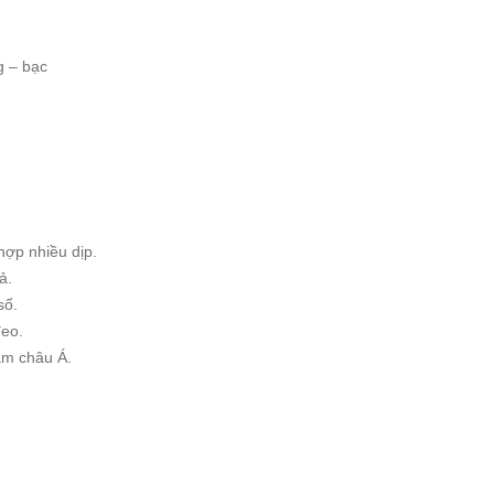
g – bạc
hợp nhiều dịp.
ả.
số.
đeo.
am châu Á.