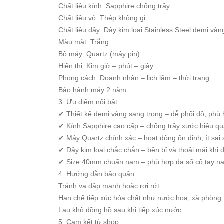
Chất liệu kính: Sapphire chống trầy
Starke
Chất liệu vỏ: Thép không gỉ
Sunrise
Chất liệu dây: Dây kim loại Stainless Steel demi vàn
X-
Màu mặt: Trắng
Cer
Bộ máy: Quartz (máy pin)
Hiển thị: Kim giờ – phút – giây
Đồng
Phong cách: Doanh nhân – lịch lãm – thời trang
Hồ
Bảo hành máy 2 năm
Cặp
3. Ưu điểm nổi bật
Hanboro
✔ Thiết kế demi vàng sang trọng – dễ phối đồ, phù 
Marc
✔ Kính Sapphire cao cấp – chống trầy xước hiệu qu
Jacobs
✔ Máy Quartz chính xác – hoạt động ổn định, ít sai 
Michael
✔ Dây kim loại chắc chắn – bền bỉ và thoải mái khi 
Kors
✔ Size 40mm chuẩn nam – phù hợp đa số cổ tay n
Sunrise
4. Hướng dẫn bảo quản
Tránh va đập mạnh hoặc rơi rớt.
Sản
Hạn chế tiếp xúc hóa chất như nước hoa, xà phòng.
Phẩm
Lau khô đồng hồ sau khi tiếp xúc nước.
Khác
5. Cam kết từ shop