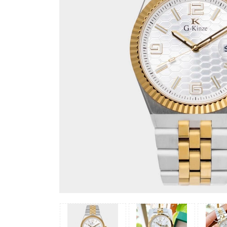
Madocy
Margaret
Michael
Kors
Rivero
Sunrise
X-
cer
Đồng
Hồ
Nữ
Amica
Carnival
Christian
Van
Sant
Coach