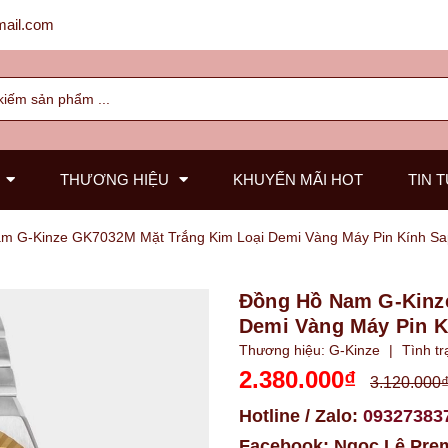
ail.com
THƯƠNG HIỆU
KHUYẾN MÃI HOT
TIN 
m G-Kinze GK7032M Mặt Trắng Kim Loại Demi Vàng Máy Pin Kính S
Đồng Hồ Nam G-Kinz
Demi Vàng Máy Pin 
Thương hiệu:
G-Kinze
|
Tình tr
2.380.000₫
3.120.000
Hotline / Zalo:
09327383
Facebook:
Ngọc Lê Pre