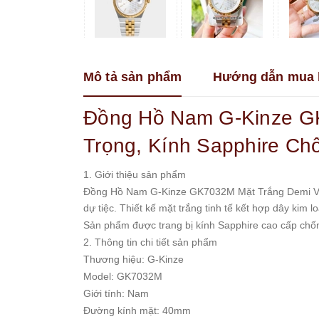
Franklin
Guess
Hanboro
Mô tả sản phẩm
Hướng dẫn mua 
Jimi
Jimi
Kemil
Đồng Hồ Nam G-Kinze GK
Madocy
Trọng, Kính Sapphire Ch
Marc
Jacobs
1. Giới thiệu sản phẩm
Melissa
Đồng Hồ Nam G-Kinze GK7032M Mặt Trắng Demi Vàng
Michael
dự tiệc. Thiết kế mặt trắng tinh tế kết hợp dây kim 
Kors
Sản phẩm được trang bị kính Sapphire cao cấp chống
Rivero
2. Thông tin chi tiết sản phẩm
Thương hiệu: G-Kinze
Roberto
Era
Model: GK7032M
Giới tính: Nam
Royal
Crown
Đường kính mặt: 40mm