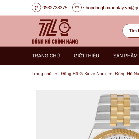
0932738375
shopdonghoxachtay.vn@gm
TRANG CHỦ
GIỚI THIỆU
SẢN PHẨM
Trang chủ
+
Đồng Hồ G-Kinze Nam
+
Đồng Hồ Na
Đồng
Hồ
Nam
Carnival
G-
Kinze
Guess
Hanboro