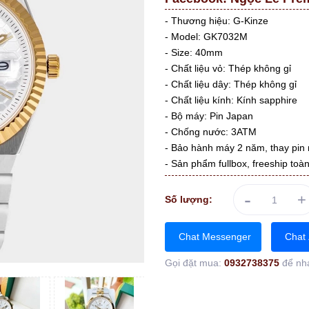
- Thương hiệu: G-Kinze
- Model: GK7032M
- Size: 40mm
- Chất liệu vỏ: Thép không gỉ
- Chất liệu dây: Thép không gỉ
- Chất liệu kính: Kính sapphire
- Bộ máy: Pin Japan
- Chống nước: 3ATM
- Bảo hành máy 2 năm, thay pin 
- Sản phẩm fullbox, freeship toà
-
+
Số lượng:
Chat Messenger
Chat 
Gọi đặt mua:
0932738375
để nh