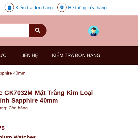
Kiểm tra đơn hàng
Hệ thống cửa hàng
TỨC
LIÊN HỆ
KIỂM TRA ĐƠN HÀNG
apphire 40mm
e GK7032M Mặt Trắng Kim Loại
Kính Sapphire 40mm
ạng:
Còn hàng
₫
75
mium Watches