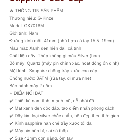
🔥 THÔNG TIN SẢN PHẨM
Thương hiệu: G-Kinze
Model: GK7018M
Giới tính: Nam
Đường kính mặt: 41mm (phù hợp cổ tay 15.5–19cm)
Màu mặt: Xanh đen hiện đại, cá tính
Chất liệu dây: Thép không gỉ màu Silver (bạc)
Bộ máy: Quartz (máy pin chính xác, hoạt động ổn định)
Mặt kính: Sapphire chống trầy xước cao cấp
Chống nước: 3ATM (rửa tay, đi mưa nhẹ)
Bảo hành máy 2 năm
⭐ ĐIỂM NỔI BẬT
✔️ Thiết kế nam tính, mạnh mẽ, dễ phối đồ
✔️ Mặt xanh đen độc đáo, tạo điểm nhấn phong cách
✔️ Dây kim loại silver chắc chắn, bền đẹp theo thời gian
✔️ Kính sapphire hạn chế trầy xước tối đa
✔️ Máy pin bền bỉ, sai số thấp
✔️ Size 41mm gọn gàng, ôm tay