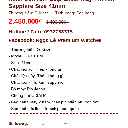
Sapphire Size 41mm
Thương hiệu:
G-Kinze
|
Tình trạng:
Còn hàng
2.480.000₫
3.400.000₫
Hotline / Zalo:
0932738375
Facebook:
Ngọc Lê Premium Watches
- Thương hiệu: G-Kinze
- Model: GK7018M
- Size: 41mm
- Chất liệu vỏ: Thép không gỉ
- Chất liệu dây: Thép không gỉ
- Chất liệu kính: Kính sapphire
- Bộ máy: Pin Japan
- Chống nước: 3ATM
- Bảo hành máy 2 năm, thay pin miễn phí trọn đời
- Sản phẩm fullbox, freeship toàn quốc
-
+
Số lượng: