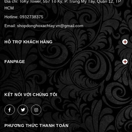
Địa chỉ: ToKy Tower, 557 Tô Ký, P. Trung Mỹ Tây, Quận 12, TP
HCM
Hotline:
0932738375
Email:
shopdonghoxachtay.vn@gmail.com
HỖ TRỢ KHÁCH HÀNG
FANPAGE
KẾT NỐI VỚI CHÚNG TÔI
PHƯƠNG THỨC THANH TOÁN