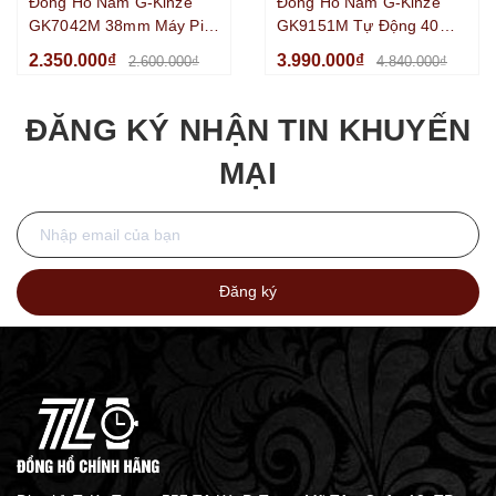
Đồng Hồ Nam G-Kinze
Đồng Hồ Nam G-Kinze
GK7042M 38mm Máy Pin
GK9151M Tự Động 40mm
Nhật Dây Kim Loại Kính
Dây Kim Loại Kính
2.350.000₫
3.990.000₫
2.600.000₫
4.840.000₫
Sapphire Mặt Xanh
Sapphire Mặt Xám
Ombre
ĐĂNG KÝ NHẬN TIN KHUYẾN
MẠI
Đăng ký