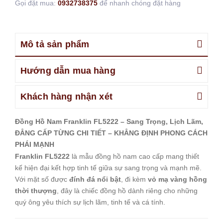
Gọi đặt mua:
0932738375
để nhanh chóng đặt hàng
Mô tả sản phẩm
Hướng dẫn mua hàng
Khách hàng nhận xét
Đồng Hồ Nam Franklin FL5222 – Sang Trọng, Lịch Lãm,
ĐẲNG CẤP TỪNG CHI TIẾT – KHẲNG ĐỊNH PHONG CÁCH
PHÁI MẠNH
Franklin FL5222
là mẫu đồng hồ nam cao cấp mang thiết
kế hiện đại kết hợp tinh tế giữa sự sang trọng và mạnh mẽ.
Với mặt số được
đính đá nổi bật
, đi kèm
vỏ mạ vàng hồng
thời thượng
, đây là chiếc đồng hồ dành riêng cho những
quý ông yêu thích sự lịch lãm, tinh tế và cá tính.