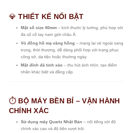
💎
THIẾT KẾ NỔI BẬT
Mặt số size 40mm
– kích thước lý tưởng, phù hợp với
đa số cổ tay nam giới châu Á.
Vỏ đồng hồ mạ vàng hồng
– mang lại vẻ ngoài sang
trọng, thời thượng, dễ dàng phối hợp với trang phục
công sở, dạ tiệc hoặc thường ngày.
Mặt đính đá tinh xảo
– thu hút ánh nhìn, tạo điểm
nhấn khác biệt và đẳng cấp.
⏱️
BỘ MÁY BỀN BỈ – VẬN HÀNH
CHÍNH XÁC
Sử dụng máy Quartz Nhật Bản
– nổi tiếng với độ
chính xác cao và độ bền vượt trội.