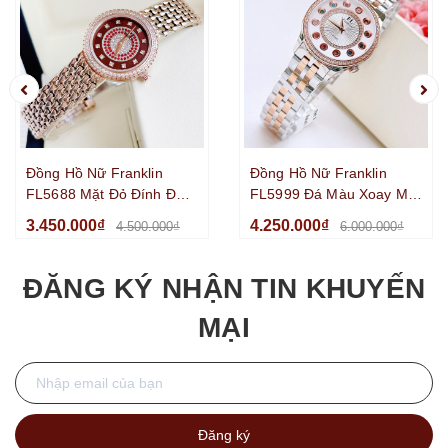
Đồng Hồ Nữ Franklin
Đồng Hồ Nữ Franklin
FL5688 Mặt Đỏ Đính Đá
FL5999 Đá Màu Xoay Mặt
Dây Kim Loại Vàng Hồng
Trắng 33mm Kính
3.450.000₫
4.250.000₫
4.500.000₫
6.000.000₫
Size 29mm
Sapphire Dây Kim Loại
Demi
ĐĂNG KÝ NHẬN TIN KHUYẾN
MẠI
Đăng ký