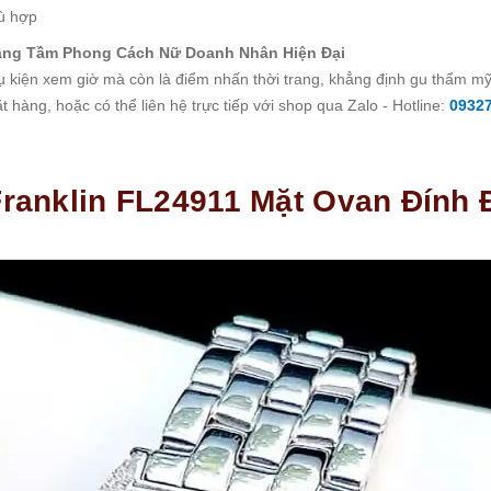
hù hợp
âng Tầm Phong Cách Nữ Doanh Nhân Hiện Đại
ụ kiện xem giờ mà còn là điểm nhấn thời trang, khẳng định gu thẩm m
 hàng, hoặc có thể liên hệ trực tiếp với shop qua Zalo - Hotline:
0932
ranklin FL24911 Mặt Ovan Đính 