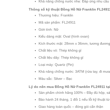
Khả năng chống nước nhẹ: Đáp ứng nhu cầu s
Starke
Thông số kỹ thuật Đồng Hồ Nữ Franklin FL2491
Sunrise
Thương hiệu: Franklin
X-
Cer
Mã sản phẩm: FL24911
Giới tính: Nữ
Đồng
Kiểu dáng mặt: Oval (hình ovan)
Hồ
Kích thước mặt: 28mm x 36mm, tương đươn
Cặp
Chất liệu vỏ: Thép không gỉ
Hanboro
Chất liệu dây: Thép không gỉ
Marc
Loại máy: Quartz (Pin)
Jacobs
Khả năng chống nước: 3ATM (rửa tay, đi mưa
Michael
Kors
Màu sắc: Silver – Bạc
Sunrise
Lý do nên mua Đồng Hồ Nữ Franklin FL24911 tại
Sản phẩm chính hãng 100% – Đầy đủ hộp, sá
Sản
Bảo hành 24 tháng, 1 đổi 1 nếu lỗi kỹ thuật t
Phẩm
Khác
Giao hàng toàn quốc – đóng gói cẩn thận