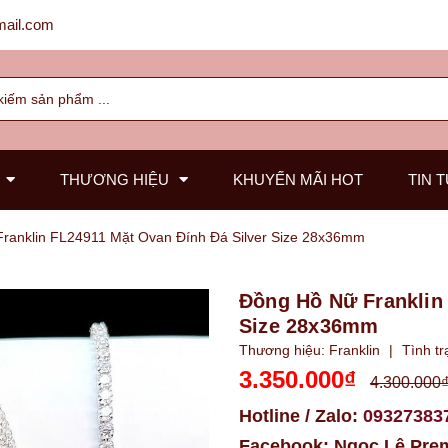
ail.com
THƯƠNG HIỆU
KHUYẾN MÃI HOT
TIN 
ranklin FL24911 Mặt Ovan Đính Đá Silver Size 28x36mm
Đồng Hồ Nữ Franklin
Size 28x36mm
Thương hiệu:
Franklin
|
Tình tr
3.350.000₫
4.300.000
Hotline / Zalo:
09327383
Facebook:
Ngọc Lê Pre