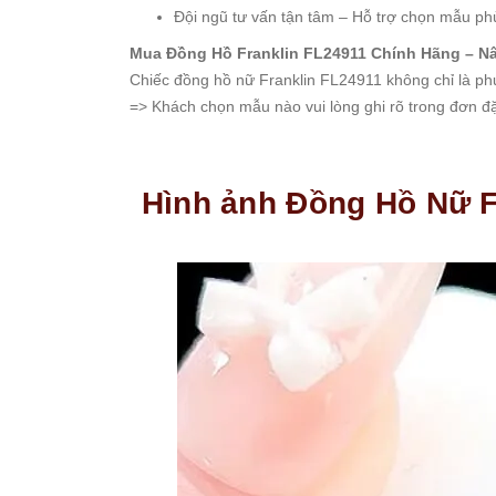
Đội ngũ tư vấn tận tâm – Hỗ trợ chọn mẫu p
Set
Đồng
Mua Đồng Hồ Franklin FL24911 Chính Hãng – N
Hồ
Chiếc đồng hồ nữ Franklin FL24911 không chỉ là ph
Và
=> Khách chọn mẫu nào vui lòng ghi rõ trong đơn đặt
Vòng
Tay
Set
Đồng
Hình ảnh Đồng Hồ Nữ F
Hồ
Và
Dây
Dây
Đồng
Hồ
Dây
chuyền
Vòng
Tay
Nhẫn