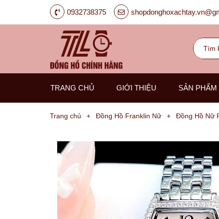
0932738375
shopdonghoxachtay.vn@gm
TRANG CHỦ
GIỚI THIỆU
SẢN PHẨM
Trang chủ
+
Đồng Hồ Franklin Nữ
+
Đồng Hồ Nữ F
Đồng
Hồ
Nam
Carnival
G-
Kinze
Guess
Hanboro