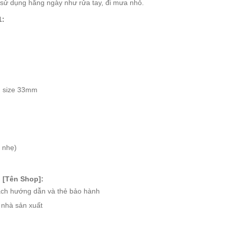
ử dụng hằng ngày như rửa tay, đi mưa nhỏ.
1:
g size 33mm
 nhẹ)
 [Tên Shop]:
ch hướng dẫn và thẻ bảo hành
ừ nhà sản xuất