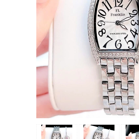
Madocy
Margaret
Michael
Kors
Rivero
Sunrise
X-
cer
Đồng
Hồ
Nữ
Amica
Carnival
Christian
Van
Sant
Coach