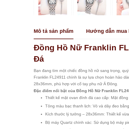
Franklin
Guess
Hanboro
Mô tả sản phẩm
Hướng dẫn mua 
Jimi
Jimi
Kemil
Đồng Hồ Nữ Franklin FL
Madocy
Đá
Marc
Jacobs
Bạn đang tìm một chiếc đồng hồ nữ sang trọng, quý 
Melissa
Franklin FL24911 chính là sự lựa chọn hoàn hảo dành
Michael
28x36mm, phù hợp với cổ tay phụ nữ Á Đông.
Kors
Đặc điểm nổi bật của Đồng Hồ Nữ Franklin FL249
Rivero
Thiết kế mặt ovan đính đá cao cấp: Mặt đồng 
Roberto
Tông màu bạc thanh lịch: Vỏ và dây đeo bằng
Era
Kích thước lý tưởng – 28x36mm: Thiết kế vừa
Royal
Bộ máy Quartz chính xác: Sử dụng bộ máy pin
Crown