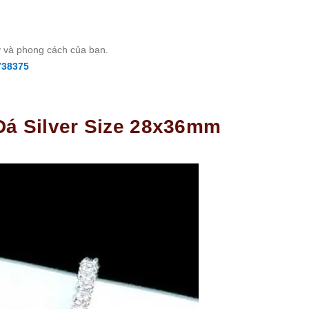
ỹ và phong cách của bạn.
738375
Đá Silver Size 28x36mm