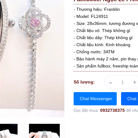
- Thương hiệu: Franklin
- Model: FL24911
- Size: 28x36mm, tương đương 
- Chất liệu vỏ: Thép không gỉ
- Chất liệu dây: Thép không gỉ
- Chất liệu kính: Kính khoáng
- Chống nước: 3ATM
- Bảo hành máy 2 năm, pin thay 
- Sản phẩm fullbox, freeship toà
-
+
Số lượng:
Chat Messenger
Chat 
Gọi đặt mua:
0932738375
để nh