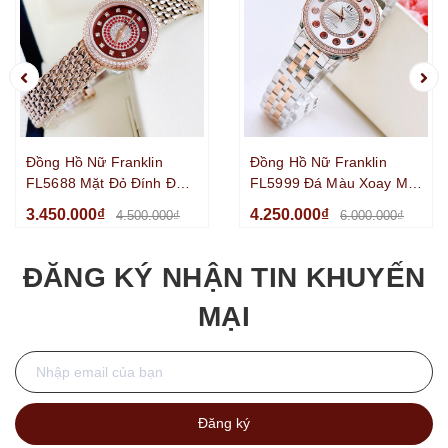
Đồng Hồ Nữ Franklin
Đồng Hồ Nữ Franklin
FL5688 Mặt Đỏ Đính Đá
FL5999 Đá Màu Xoay Mặt
Dây Kim Loại Vàng Hồng
Trắng 33mm Kính
3.450.000₫
4.250.000₫
4.500.000₫
6.000.000₫
Size 29mm
Sapphire Dây Kim Loại
Demi
ĐĂNG KÝ NHẬN TIN KHUYẾN
MẠI
Đăng ký