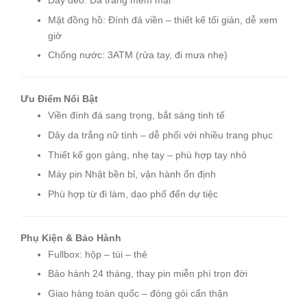
Dây đeo: Da trắng mềm mại
Mặt đồng hồ: Đính đá viền – thiết kế tối giản, dễ xem
giờ
Chống nước: 3ATM (rửa tay, đi mưa nhẹ)
Ưu Điểm Nổi Bật
Viền đính đá sang trọng, bắt sáng tinh tế
Dây da trắng nữ tính – dễ phối với nhiều trang phục
Thiết kế gọn gàng, nhẹ tay – phù hợp tay nhỏ
Máy pin Nhật bền bỉ, vận hành ổn định
Phù hợp từ đi làm, dạo phố đến dự tiệc
Phụ Kiện & Bảo Hành
Fullbox: hộp – túi – thẻ
Bảo hành 24 tháng, thay pin miễn phí trọn đời
Giao hàng toàn quốc – đóng gói cẩn thận