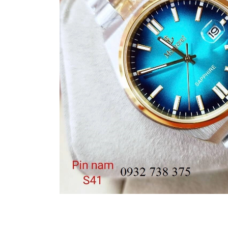
Madocy
Margaret
Michael
Kors
Rivero
Sunrise
X-
cer
Đồng
Hồ
Nữ
Amica
Carnival
Christian
Van
Sant
Coach