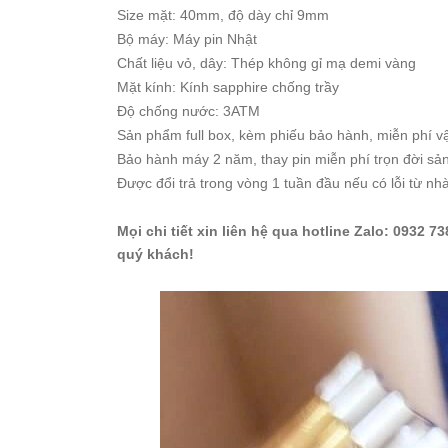
Starke
Size mặt: 40mm, độ dày chỉ 9mm
Bộ máy: Máy pin Nhật
Sunrise
Chất liệu vỏ, dây: Thép không gỉ mạ demi vàng
X-
Mặt kính: Kính sapphire chống trầy
Cer
Độ chống nước: 3ATM
Sản phẩm full box, kèm phiếu bảo hành, miễn phí v
Đồng
Bảo hành máy 2 năm, thay pin miễn phí trọn đời s
Hồ
Cặp
Được đổi trả trong vòng 1 tuần đầu nếu có lỗi từ nh
Hanboro
Mọi chi tiết xin liên hệ qua hotline Zalo: 093
Marc
quý khách!
Jacobs
Michael
Kors
Sunrise
Sản
Phẩm
Khác