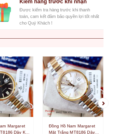
Kiểm hàng trước khi nhận
Được kiểm tra hàng trước khi thanh
toán, cam kết đảm bảo quyền lợi tốt nhất
cho Quý Khách !
Đồng H
Mặt Đỏ
Loại De
1.690.
Sapphi
am Margaret
Đồng Hồ Nam Margaret
T8186 Dây Kim
Mặt Trắng MT8186 Dây