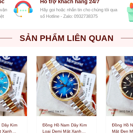
ốc
Hỗ trợ khách hàng 24/7
 vận
Hãy gọi hoặc nhắn tin cho chúng tôi qua
ệt
số Hotline - Zalo: 0932738375
SẢN PHẨM LIÊN QUAN
 Dây Kim
Đồng Hồ Nam Dây Kim
Đồng Hồ N
t Xanh
Loại Demi Mặt Xanh
Mặt Đen M