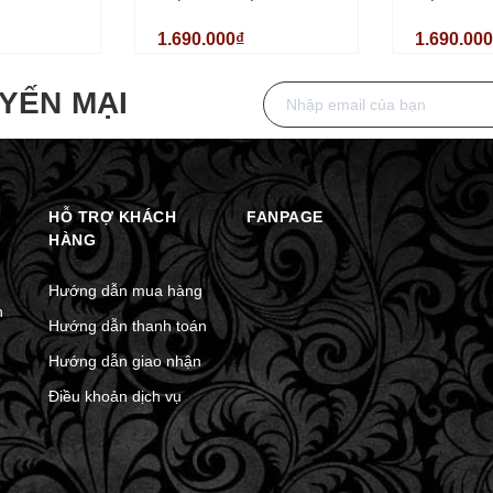
ret MT8186
Dương Margaret MT8186
Loại Demi 
1.690.000₫
1.690.00
 Sapphire
Máy Pin Kính Sapphire
Sapphire
40mm
YẾN MẠI
HỖ TRỢ KHÁCH
FANPAGE
HÀNG
Hướng dẫn mua hàng
n
Hướng dẫn thanh toán
Hướng dẫn giao nhận
Điều khoản dịch vụ