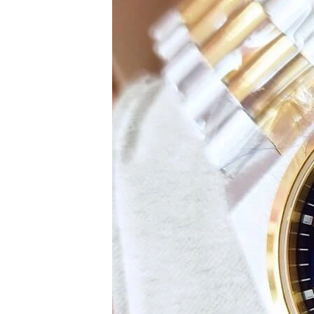
Set
Đồng
Hồ
Và
Vòng
Tay
Set
Đồng
Hồ
Và
Dây
Dây
Đồng
Hồ
Dây
chuyền
Vòng
Tay
Nhẫn