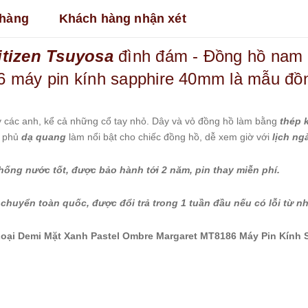
hàng
Khách hàng nhận xét
itizen Tsuyosa
đình đám - Đồng hồ nam d
 máy pin kính sapphire 40mm là mẫu đồn
y các anh, kể cả những cổ tay nhỏ. Dây và vỏ đồng hồ làm bằng
thép 
c phủ
dạ quang
làm nổi bật cho chiếc đồng hồ, dễ xem giờ với
lịch ng
hống nước tốt, được bảo hành tới 2 năm, pin thay miễn phí.
chuyển toàn quốc, được đổi trả trong 1 tuần đầu nếu có lỗi từ nh
ại Demi Mặt Xanh Pastel Ombre Margaret MT8186 Máy Pin Kính 