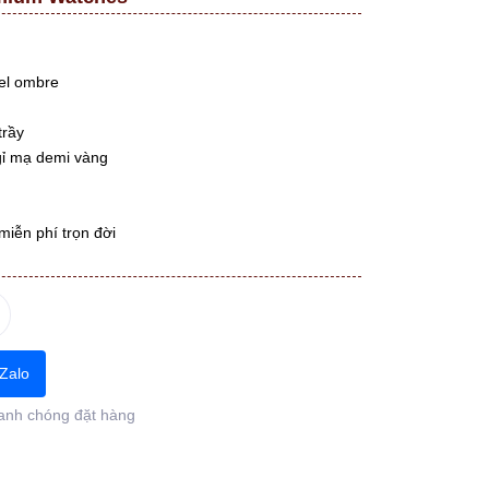
el ombre
trầy
 gỉ mạ demi vàng
miễn phí trọn đời
Zalo
anh chóng đặt hàng