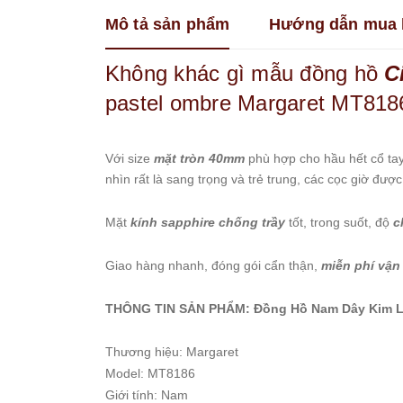
Franklin
Mô tả sản phẩm
Hướng dẫn mua 
Guess
Không khác gì mẫu đồng hồ
C
Hanboro
Jimi
pastel ombre Margaret MT8186
Jimi
Kemil
Với size
mặt tròn 40mm
phù hợp cho hầu hết cổ ta
Madocy
nhìn rất là sang trọng và trẻ trung, các cọc giờ đượ
Marc
Jacobs
Mặt
kính sapphire chống trầy
tốt, trong suốt, độ
c
Melissa
Michael
Giao hàng nhanh, đóng gói cẩn thận,
miễn phí vận 
Kors
Rivero
THÔNG TIN SẢN PHẨM: Đồng Hồ Nam Dây Kim Lo
Roberto
Era
Thương hiệu: Margaret
Royal
Model: MT8186
Crown
Giới tính: Nam