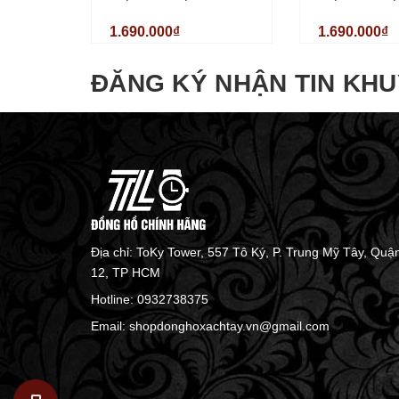
Margaret MT8186 Máy
Pastel Marga
1.690.000₫
1.690.000₫
Pin Kính Sapphire 40mm
Máy Pin Kính
40mm
ĐĂNG KÝ NHẬN TIN KHU
Địa chỉ: ToKy Tower, 557 Tô Ký, P. Trung Mỹ Tây, Quậ
12, TP HCM
Hotline:
0932738375
Email:
shopdonghoxachtay.vn@gmail.com