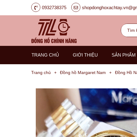
0932738375
shopdonghoxachtay.vn@gm
TRANG CHỦ
GIỚI THIỆU
SẢN PHẨM
Trang chủ
+
Đồng hồ Margaret Nam
+
Đồng Hồ N
Đồng
Hồ
Nam
Carnival
G-
Kinze
Guess
Hanboro