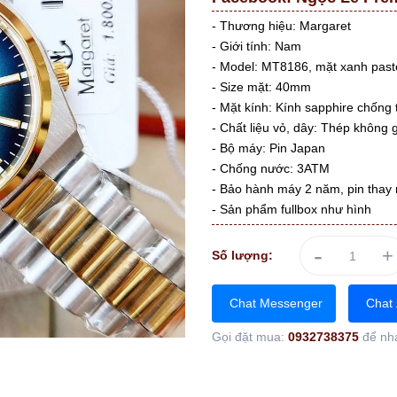
- Thương hiệu: Margaret
- Giới tính: Nam
- Model: MT8186, mặt xanh past
- Size mặt: 40mm
- Mặt kính: Kính sapphire chống 
- Chất liệu vỏ, dây: Thép không
- Bộ máy: Pin Japan
- Chống nước: 3ATM
- Bảo hành máy 2 năm, pin thay 
- Sản phẩm fullbox như hình
-
+
Số lượng:
Chat Messenger
Chat 
Gọi đặt mua:
0932738375
để nh