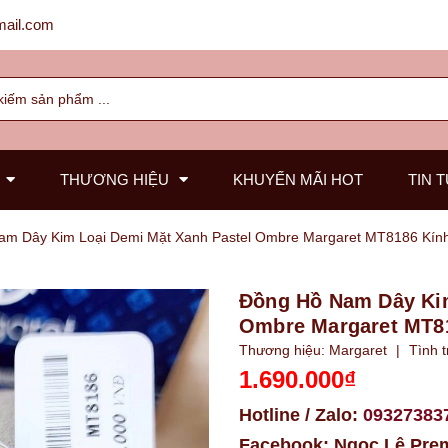
ail.com
THƯƠNG HIỆU
KHUYẾN MÃI HOT
TIN 
am Dây Kim Loại Demi Mặt Xanh Pastel Ombre Margaret MT8186 Kín
Đồng Hồ Nam Dây Kim
Ombre Margaret MT8
Thương hiệu:
Margaret
|
Tình t
1.690.000₫
Hotline / Zalo:
09327383
Facebook:
Ngọc Lê Pre