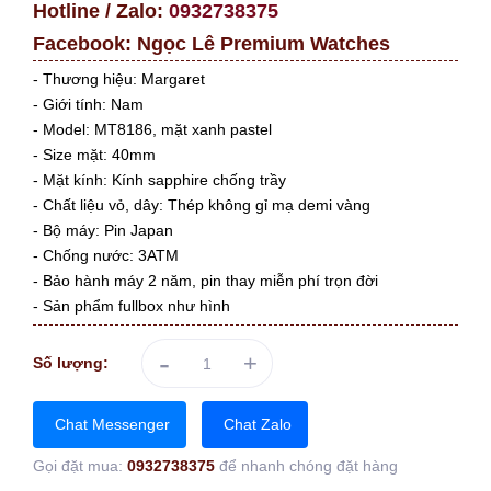
Hotline / Zalo:
0932738375
Facebook:
Ngọc Lê Premium Watches
- Thương hiệu: Margaret
- Giới tính: Nam
- Model: MT8186, mặt xanh pastel
- Size mặt: 40mm
- Mặt kính: Kính sapphire chống trầy
- Chất liệu vỏ, dây: Thép không gỉ mạ demi vàng
- Bộ máy: Pin Japan
- Chống nước: 3ATM
- Bảo hành máy 2 năm, pin thay miễn phí trọn đời
- Sản phẩm fullbox như hình
-
+
Số lượng:
Chat Messenger
Chat Zalo
Gọi đặt mua:
0932738375
để nhanh chóng đặt hàng