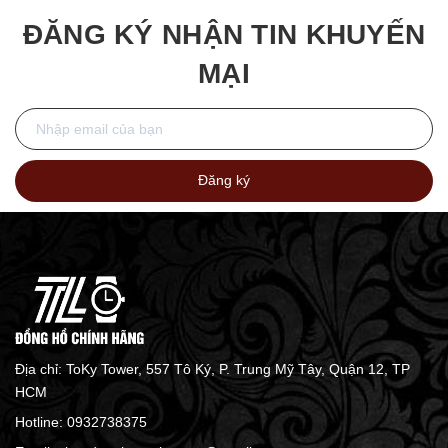
40mm
ĐĂNG KÝ NHẬN TIN KHUYẾN
MẠI
Đăng ký
Địa chỉ: ToKy Tower, 557 Tô Ký, P. Trung Mỹ Tây, Quận 12, TP
HCM
Hotline:
0932738375