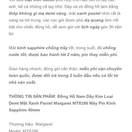
anh, kể cả những cổ tay nhỏ. Dây và vỏ đồng hồ làm bằng
thép không gỉ mạ demi vàng
, mặt
xanh pastel
nhìn rất là
sang và trẻ trung, các cọc giờ được phủ
dạ quang
làm nổi
bật cho chiếc đồng hồ, dễ xem giờ với
lịch ngày
góc 3h tiện
lợi.
Mặt
kính sapphire chống trầy
tốt, trong suốt, độ
chống
nước tốt, được bảo hành tới 2 năm, pin thay miễn phí.
Giao hàng nhanh, đóng gói cẩn thận,
miễn phí vận chuyển
toàn quốc, được đổi trả trong 1 tuần đầu nếu có lỗi từ
nhà sản xuất.
THÔNG TIN SẢN PHẨM: Đồng Hồ Nam Dây Kim Loại
Demi Mặt Xanh Pastel Margaret MT8186 Máy Pin Kính
Sapphire 40mm
Thương hiệu: Margaret
Model: MT8186