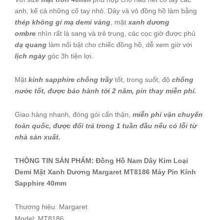
anh, kể cả những cổ tay nhỏ. Dây và vỏ đồng hồ làm bằng
thép không gỉ mạ demi vàng
, mặt
xanh dương
ombre
nhìn rất là sang và trẻ trung, các cọc giờ được phủ
dạ quang
làm nổi bật cho chiếc đồng hồ, dễ xem giờ với
lịch ngày
góc 3h tiện lợi.
Mặt
kính sapphire chống trầy
tốt, trong suốt, độ
chống
nước tốt, được bảo hành tới 2 năm, pin thay miễn phí.
Giao hàng nhanh, đóng gói cẩn thận,
miễn phí vận chuyển
toàn quốc, được đổi trả trong 1 tuần đầu nếu có lỗi từ
nhà sản xuất.
THÔNG TIN SẢN PHẨM: Đồng Hồ Nam Dây Kim Loại
Demi Mặt Xanh Dương Margaret MT8186 Máy Pin Kính
Sapphire 40mm
Thương hiệu: Margaret
Model: MT8186