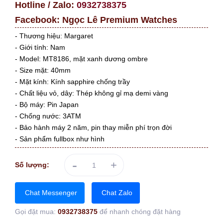
Hotline / Zalo:
0932738375
Facebook:
Ngọc Lê Premium Watches
- Thương hiệu: Margaret
- Giới tính: Nam
- Model: MT8186, mặt xanh dương ombre
- Size mặt: 40mm
- Mặt kính: Kính sapphire chống trầy
- Chất liệu vỏ, dây: Thép không gỉ mạ demi vàng
- Bộ máy: Pin Japan
- Chống nước: 3ATM
- Bảo hành máy 2 năm, pin thay miễn phí trọn đời
- Sản phẩm fullbox như hình
-
+
Số lượng:
Chat Messenger
Chat Zalo
Gọi đặt mua:
0932738375
để nhanh chóng đặt hàng