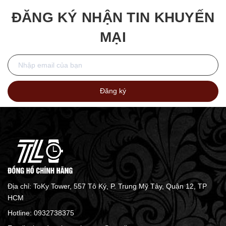
40mm
ĐĂNG KÝ NHẬN TIN KHUYẾN
MẠI
Đăng ký
Địa chỉ: ToKy Tower, 557 Tô Ký, P. Trung Mỹ Tây, Quận 12, TP
HCM
Hotline:
0932738375