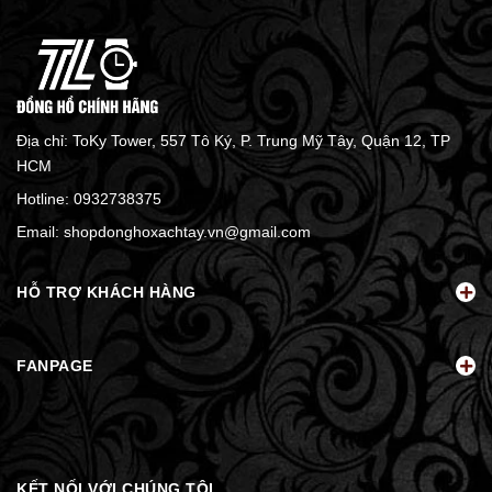
Địa chỉ: ToKy Tower, 557 Tô Ký, P. Trung Mỹ Tây, Quận 12, TP
HCM
Hotline:
0932738375
Email:
shopdonghoxachtay.vn@gmail.com
HỖ TRỢ KHÁCH HÀNG
FANPAGE
KẾT NỐI VỚI CHÚNG TÔI