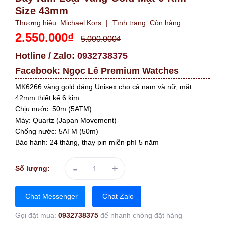
Size 43mm
Thương hiệu:
Michael Kors
|
Tình trạng:
Còn hàng
2.550.000₫
5.000.000₫
Hotline / Zalo:
0932738375
Facebook:
Ngọc Lê Premium Watches
MK6266 vàng gold dáng Unisex cho cả nam và nữ, mặt
42mm thiết kế 6 kim.
Chịu nước: 50m (5ATM)
Máy: Quartz (Japan Movement)
Chống nước: 5ATM (50m)
Bảo hành: 24 tháng, thay pin miễn phí 5 năm
-
+
Số lượng:
Chat Messenger
Chat Zalo
Gọi đặt mua:
0932738375
để nhanh chóng đặt hàng