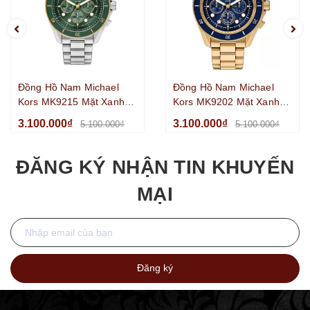
Đồng Hồ Nam Michael
Đồng Hồ Nam Michael
Kors MK9215 Mặt Xanh
Kors MK9202 Mặt Xanh
Lá Chronograph Benzel
Dương Chronograph
3.100.000₫
3.100.000₫
5.100.000₫
5.100.000₫
Xoay Kim Loại Màu Silver
Benzel Xoay Kim Loại Mạ
Size 45mm
Vàng Size 45mm
ĐĂNG KÝ NHẬN TIN KHUYẾN
MẠI
Đăng ký