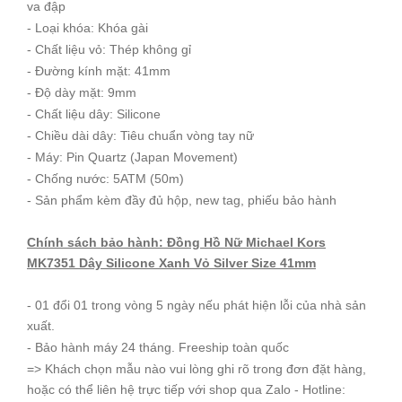
va đập
- Loại khóa: Khóa gài
- Chất liệu vỏ: Thép không gỉ
- Đường kính mặt: 41mm
- Độ dày mặt: 9mm
- Chất liệu dây: Silicone
- Chiều dài dây: Tiêu chuẩn vòng tay nữ
- Máy: Pin Quartz (Japan Movement)
- Chống nước: 5ATM (50m)
- Sản phẩm kèm đầy đủ hộp, new tag, phiếu bảo hành
Chính sách bảo hành: Đồng Hồ Nữ Michael Kors
MK7351 Dây Silicone Xanh Vỏ Silver Size 41mm
- 01 đổi 01 trong vòng 5 ngày nếu phát hiện lỗi của nhà sản
xuất.
- Bảo hành máy 24 tháng. Freeship toàn quốc
=> Khách chọn mẫu nào vui lòng ghi rõ trong đơn đặt hàng,
hoặc có thể liên hệ trực tiếp với shop qua Zalo - Hotline: