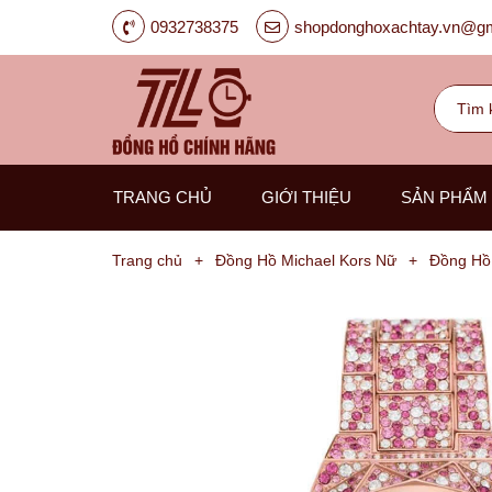
0932738375
shopdonghoxachtay.vn@gm
TRANG CHỦ
GIỚI THIỆU
SẢN PHẨM
Trang chủ
+
Đồng Hồ Michael Kors Nữ
+
Đồng Hồ
Đồng
Hồ
Nam
Carnival
G-
Kinze
Guess
Hanboro