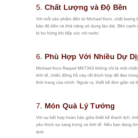
5.
Chất Lượng và Độ Bền
Set
Đồng
Hồ
Với mỗi sản phẩm đến từ Michael Kors, chất lượng 
Và
bảo độ bền và khả năng sử dụng lâu dài. Bên cạnh 
Vòng
bị hư hỏng khi tiếp xúc với nước.
Tay
Set
Đồng
6.
Phù Hợp Với Nhiều Dự Dị
Hồ
Và
Michael Kors Raquel MK7343 không chỉ là một chiếc 
Dây
tinh tế, chiếc đồng hồ này rất thích hợp để đeo tron
Dây
thời trang của mình. Ngoài ra, thiết kế đơn giản và 
Đồng
Hồ
Dây
7.
Món Quà Lý Tưởng
chuyền
Vòng
Với sự kết hợp hoàn hảo giữa thiết kế thanh lịch, t
Tay
yêu thích sự sang trọng và tinh tế. Nếu bạn đang t
Nhẫn
qua.