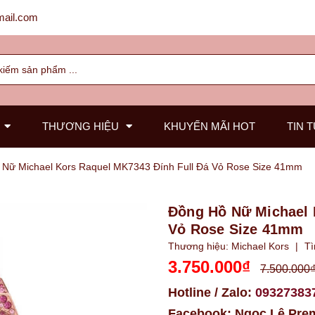
ail.com
THƯƠNG HIỆU
KHUYẾN MÃI HOT
TIN 
 Nữ Michael Kors Raquel MK7343 Đính Full Đá Vỏ Rose Size 41mm
Đồng Hồ Nữ Michael 
Vỏ Rose Size 41mm
Thương hiệu:
Michael Kors
|
Tì
3.750.000₫
7.500.000
Hotline / Zalo:
09327383
Facebook:
Ngọc Lê Pre