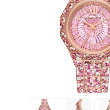
Madocy
Margaret
Michael
Kors
Rivero
Sunrise
X-
cer
Đồng
Hồ
Nữ
Amica
Carnival
Christian
Van
Sant
Coach