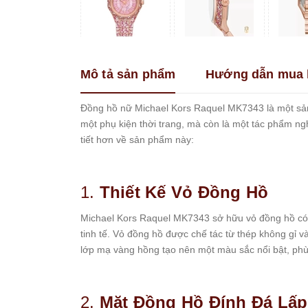
Franklin
Guess
Hanboro
Mô tả sản phẩm
Hướng dẫn mua 
Jimi
Jimi
Kemil
Đồng hồ nữ Michael Kors Raquel MK7343 là một sản p
một phụ kiện thời trang, mà còn là một tác phẩm ng
Madocy
tiết hơn về sản phẩm này:
Marc
Jacobs
Melissa
1.
Thiết Kế Vỏ Đồng Hồ
Michael
Kors
Michael Kors Raquel MK7343 sở hữu vỏ đồng hồ có 
Rivero
tinh tế. Vỏ đồng hồ được chế tác từ thép không gỉ v
lớp mạ vàng hồng tạo nên một màu sắc nổi bật, phù
Roberto
Era
Royal
Crown
2.
Mặt Đồng Hồ Đính Đá Lấp