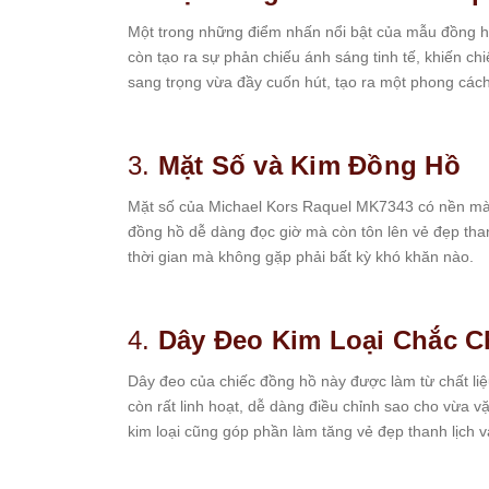
Starke
Một trong những điểm nhấn nổi bật của mẫu đồng hồ
Sunrise
còn tạo ra sự phản chiếu ánh sáng tinh tế, khiến ch
X-
sang trọng vừa đầy cuốn hút, tạo ra một phong các
Cer
Đồng
3.
Mặt Số và Kim Đồng Hồ
Hồ
Cặp
Mặt số của Michael Kors Raquel MK7343 có nền màu 
đồng hồ dễ dàng đọc giờ mà còn tôn lên vẻ đẹp tha
Hanboro
thời gian mà không gặp phải bất kỳ khó khăn nào.
Marc
Jacobs
Michael
4.
Dây Đeo Kim Loại Chắc C
Kors
Sunrise
Dây đeo của chiếc đồng hồ này được làm từ chất liệu
còn rất linh hoạt, dễ dàng điều chỉnh sao cho vừa v
Sản
kim loại cũng góp phần làm tăng vẻ đẹp thanh lịch 
Phẩm
Khác