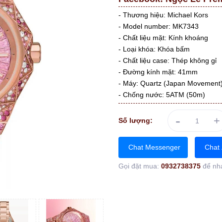
- Thương hiệu: Michael Kors
- Model number: MK7343
- Chất liệu mặt: Kính khoáng
- Loại khóa: Khóa bấm
- Chất liệu case: Thép không gỉ
- Đường kính mặt: 41mm
- Máy: Quartz (Japan Movement
- Chống nước: 5ATM (50m)
-
+
Số lượng:
Chat Messenger
Chat 
Gọi đặt mua:
0932738375
để nh