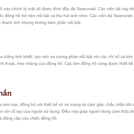
 này chính là mặt số được đính đầy đá Swarovski. Các viên đá này k
iếc đồng hồ trở nên nổi bật và thu hút ánh nhìn. Các viên đá Swarovsk
h thanh lịch nhưng không kém phần nổi bật.
trắng tinh khiết, tạo nên sự tương phản nổi bật với các chỉ số và ki
nh thoát, nhẹ nhàng của đồng hồ. Các kim đồng hồ cũng được thiết kế 
hắn
 kim loại, đồng bộ với thiết kế vỏ và mang lại cảm giác chắc chắn khi
ặn với cổ tay của người sử dụng. Điều này giúp người dùng cảm thấy tho
và đẳng cấp của chiếc đồng hồ.