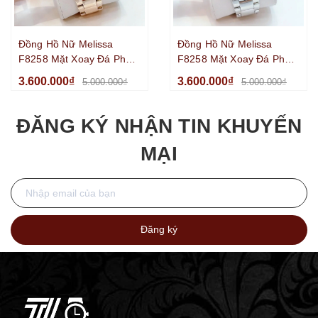
Đồng Hồ Nữ Melissa
Đồng Hồ Nữ Melissa
F8258 Mặt Xoay Đá Pha
F8258 Mặt Xoay Đá Pha
Lê Viền Đính Đá Kim Loại
Lê Xanh Viền Đính Đá
3.600.000₫
3.600.000₫
5.000.000₫
5.000.000₫
Vàng Hồng Size 35mm
Kim Loại Silver Size
35mm
ĐĂNG KÝ NHẬN TIN KHUYẾN
MẠI
Đăng ký