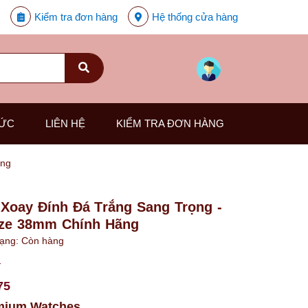
Kiểm tra đơn hàng
Hệ thống cửa hàng
TỨC
LIÊN HỆ
KIỂM TRA ĐƠN HÀNG
ãng
Xoay Đính Đá Trắng Sang Trọng -
ize 38mm Chính Hãng
rạng:
Còn hàng
₫
75
mium Watches