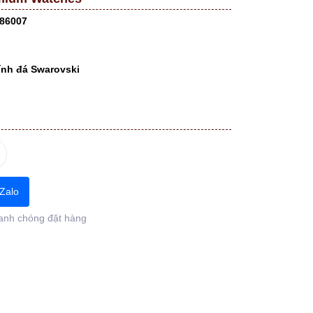
86007
ính đá Swarovski
Zalo
anh chóng đặt hàng