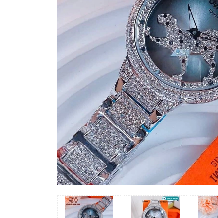
Madocy
Margaret
Michael
Kors
Rivero
Sunrise
X-
cer
Đồng
Hồ
Nữ
Amica
Carnival
Christian
Van
Sant
Coach