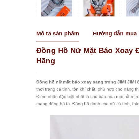
Franklin
Guess
Hanboro
Mô tả sản phẩm
Hướng dẫn mua 
Jimi
Jimi
Kemil
Đồng Hồ Nữ Mặt Báo Xoay Đ
Madocy
Hãng
Marc
Jacobs
Melissa
Đồng hồ nữ mặt báo xoay sang trọng JIMI JIMI 
thời trang cá tính, tôn khí chất, phù hợp cho nàng t
Michael
Kors
Điểm nhấn đặc biệt nhất là chú báo hoa mai nằm tr
mang đồng hồ to. Đồng hồ dành cho nữ cá tính, thíc
Rivero
Roberto
Era
Royal
Crown