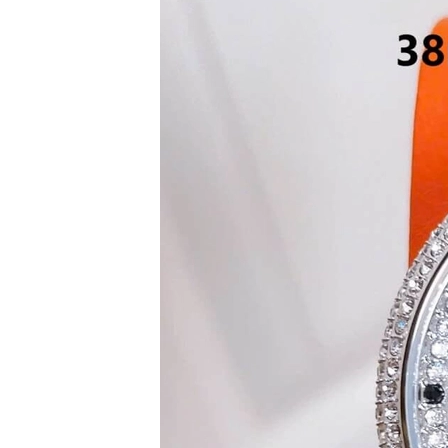
Starke
Sunrise
X-
Cer
Đồng
Hồ
Cặp
Hanboro
Marc
Jacobs
Michael
Kors
Sunrise
Sản
Phẩm
Khác