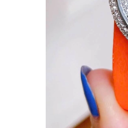
Set
Đồng
Hồ
Và
Vòng
Tay
Set
Đồng
Hồ
Và
Dây
Dây
Đồng
Hồ
Dây
chuyền
Vòng
Tay
Nhẫn