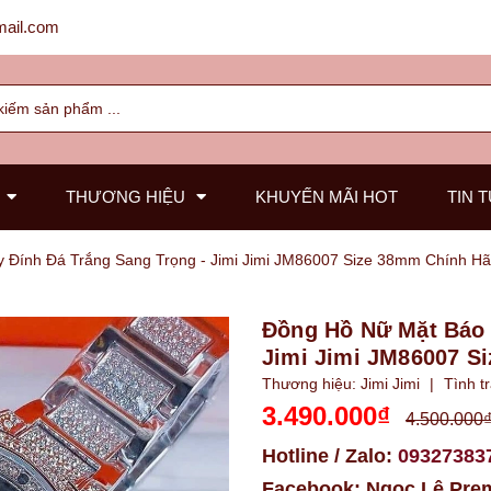
ail.com
THƯƠNG HIỆU
KHUYẾN MÃI HOT
TIN 
 Đính Đá Trắng Sang Trọng - Jimi Jimi JM86007 Size 38mm Chính H
Đồng Hồ Nữ Mặt Báo 
Jimi Jimi JM86007 S
Thương hiệu:
Jimi Jimi
|
Tình t
3.490.000₫
4.500.000
Hotline / Zalo:
09327383
Facebook:
Ngọc Lê Pre