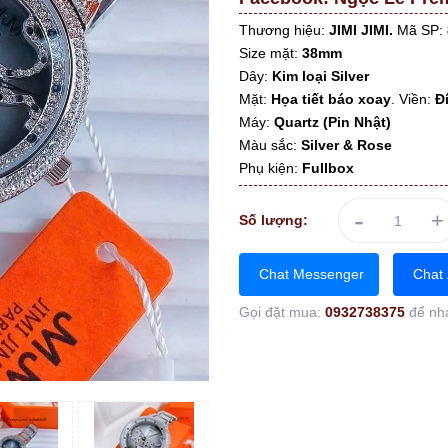
Thương hiệu:
JIMI JIMI.
Mã SP:
Size mặt:
38mm
Dây:
Kim loại Silver
Mặt:
Họa tiết báo xoay
. Viền:
Đ
Máy:
Quartz (Pin Nhật)
Màu sắc:
Silver & Rose
Phụ kiện:
Fullbox
-
+
Số lượng:
Chat Messenger
Chat 
Gọi đặt mua:
0932738375
để nh