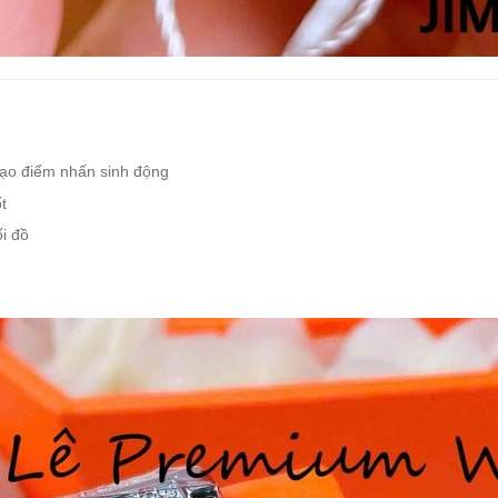
 tạo điểm nhấn sinh động
t
ối đồ