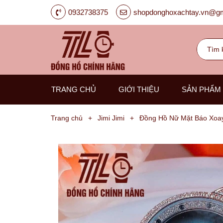
0932738375
shopdonghoxachtay.vn@gm
TRANG CHỦ
GIỚI THIỆU
SẢN PHẨM
Trang chủ
+
Jimi Jimi
+
Đồng Hồ Nữ Mặt Báo Xoay
Đồng
Hồ
Nam
Carnival
G-
Kinze
Guess
Hanboro