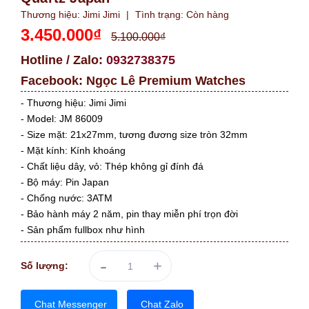
Thương hiệu:
Jimi Jimi
|
Tình trạng:
Còn hàng
3.450.000₫
5.100.000₫
Hotline / Zalo:
0932738375
Facebook:
Ngọc Lê Premium Watches
- Thương hiệu: Jimi Jimi
- Model: JM 86009
- Size mặt: 21x27mm, tương đương size tròn 32mm
- Mặt kính: Kính khoáng
- Chất liệu dây, vỏ: Thép không gỉ đính đá
- Bộ máy: Pin Japan
- Chống nước: 3ATM
- Bảo hành máy 2 năm, pin thay miễn phí trọn đời
- Sản phẩm fullbox như hình
-
+
Số lượng:
Chat Messenger
Chat Zalo