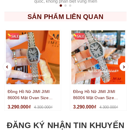
quốc, không phân biệt vùng miền
SẢN PHẨM LIÊN QUAN
Đồng Hồ Nữ JIMI JIMI
Đồng Hồ Nữ JIMI JIMI
86006 Mặt Ovan Size
86006 Mặt Ovan Size
30mm Đính Đá Dây Kim
30mm Đính Đá Dây Kim
3.290.000₫
3.290.000₫
4.300.000₫
4.300.000₫
Loại Màu Vàng Hồng
Loại Màu Silver Máy Pin
ĐĂNG KÝ NHẬN TIN KHUYẾN