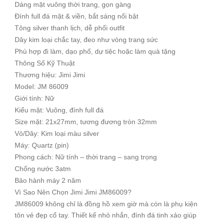
Dáng mặt vuông thời trang, gọn gàng
Đính full đá mặt & viền, bắt sáng nổi bật
Tông silver thanh lịch, dễ phối outfit
Dây kim loại chắc tay, đeo như vòng trang sức
Phù hợp đi làm, dạo phố, dự tiệc hoặc làm quà tặng
Thông Số Kỹ Thuật
Thương hiệu: Jimi Jimi
Model: JM 86009
Giới tính: Nữ
Kiểu mặt: Vuông, đính full đá
Size mặt: 21x27mm, tương đương tròn 32mm
Vỏ/Dây: Kim loại màu silver
Máy: Quartz (pin)
Phong cách: Nữ tính – thời trang – sang trọng
Chống nước 3atm
Bảo hành máy 2 năm
Vì Sao Nên Chọn Jimi Jimi JM86009?
JM86009 không chỉ là đồng hồ xem giờ mà còn là phụ kiện
tôn vẻ đẹp cổ tay. Thiết kế nhỏ nhắn, đính đá tinh xảo giúp