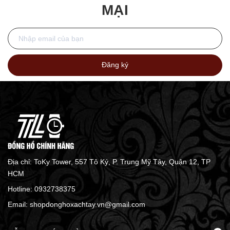
MẠI
Đăng ký
Địa chỉ: ToKy Tower, 557 Tô Ký, P. Trung Mỹ Tây, Quận 12, TP
HCM
Hotline:
0932738375
Email:
shopdonghoxachtay.vn@gmail.com