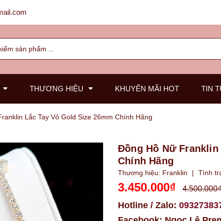
ail.com
THƯƠNG HIỆU
KHUYẾN MÃI HOT
TIN 
ranklin Lắc Tay Vỏ Gold Size 26mm Chính Hãng
Đồng Hồ Nữ Franklin
Chính Hãng
Thương hiệu:
Franklin
|
Tình tr
3.450.000₫
4.500.000
Hotline / Zalo:
09327383
Facebook:
Ngọc Lê Pre