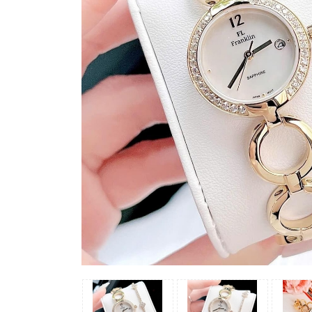
Madocy
Margaret
Michael
Kors
Rivero
Sunrise
X-
cer
Đồng
Hồ
Nữ
Amica
Carnival
Christian
Van
Sant
Coach