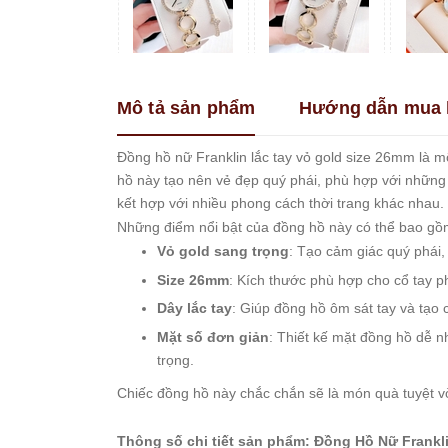
Franklin
Guess
Hanboro
Mô tả sản phẩm
Hướng dẫn mua 
Jimi
Jimi
Kemil
Đồng hồ nữ Franklin lắc tay vỏ gold size 26mm là m
hồ này tạo nên vẻ đẹp quý phái, phù hợp với những 
Madocy
kết hợp với nhiều phong cách thời trang khác nhau.
Marc
Những điểm nổi bật của đồng hồ này có thể bao gồ
Jacobs
Vỏ gold sang trọng
: Tạo cảm giác quý phái,
Melissa
Size 26mm
: Kích thước phù hợp cho cổ tay 
Michael
Kors
Dây lắc tay
: Giúp đồng hồ ôm sát tay và tạo 
Rivero
Mặt số đơn giản
: Thiết kế mặt đồng hồ dễ n
trọng.
Roberto
Era
Chiếc đồng hồ này chắc chắn sẽ là món quà tuyệt v
Royal
Crown
Thông số chi tiết sản phẩm: Đồng Hồ Nữ Frank