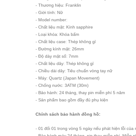
Starke
- Thương hiệu: Franklin
Sunrise
- Giới tính: Nữ
- Model number:
X-
Cer
- Chất liệu mặt: Kính sapphire
- Loại khóa: Khóa bấm
- Chất liệu case: Thép không gỉ
Đồng
Hồ
- Đường kính mặt: 26mm
Cặp
- Độ dày mặt số: 7mm
- Chất liệu dây: Thép không gỉ
Hanboro
- Chiều dài dây: Tiêu chuẩn vòng tay nữ
Marc
- Máy: Quartz (Japan Movement)
Jacobs
- Chống nước: 3ATM (30m)
Michael
- Bảo hành: 24 tháng, thay pin miễn phí 5 năm
Kors
- Sản phẩm bao gồm đầy đủ phụ kiện
Sunrise
Chính sách bảo hành đồng hồ:
Sản
Phẩm
- 01 đổi 01 trong vòng 5 ngày nếu phát hiện lỗi của 
Khác
- Bảo hành máy 24 tháng, pin thay miễn phí. Miễn p