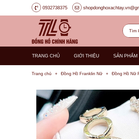
0932738375
shopdonghoxachtay.vn@gm
TRANG CHỦ
GIỚI THIỆU
SẢN PHẨM
Trang chủ
+
Đồng Hồ Franklin Nữ
+
Đồng Hồ Nữ F
Đồng
Hồ
Nam
Carnival
G-
Kinze
Guess
Hanboro