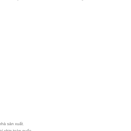
nhà sản xuất.
hí ship toàn quốc