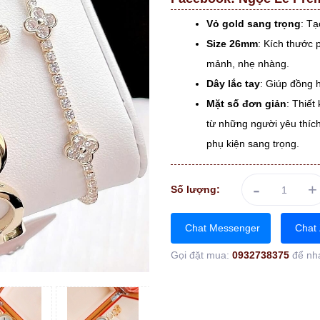
Vỏ gold sang trọng
: Tạ
Size 26mm
: Kích thước
mảnh, nhẹ nhàng.
Dây lắc tay
: Giúp đồng h
Mặt số đơn giản
: Thiết
từ những người yêu thíc
phụ kiện sang trọng.
-
+
Số lượng:
Chat Messenger
Chat 
Gọi đặt mua:
0932738375
để nh