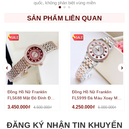
quốc, không phân biệt vùng miền
SẢN PHẨM LIÊN QUAN
Đồng Hồ Nữ Franklin
Đồng Hồ Nữ Franklin
FL5688 Mặt Đỏ Đính Đá
FL5999 Đá Màu Xoay Mặt
Dây Kim Loại Vàng Hồng
Trắng 33mm Kính
3.450.000₫
4.250.000₫
4.500.000₫
6.000.000₫
Size 29mm
Sapphire Dây Kim Loại
Demi
ĐĂNG KÝ NHẬN TIN KHUYẾN