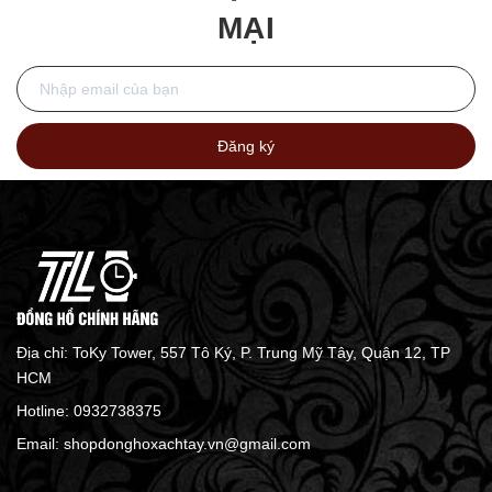
MẠI
Đăng ký
Địa chỉ: ToKy Tower, 557 Tô Ký, P. Trung Mỹ Tây, Quận 12, TP
HCM
Hotline:
0932738375
Email:
shopdonghoxachtay.vn@gmail.com