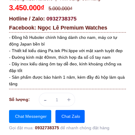
3.450.000₫
5.000.000₫
Hotline / Zalo:
0932738375
Facebook:
Ngọc Lê Premium Watches
- Đồng hồ Huboler chính hãng dành cho nam, máy cơ tự
động Japan bền bỉ
- Thiết kế kiểu dáng Pa.tek Phi.lippe với mặt xanh tuyệt đẹp
- Đường kính mặt 40mm, thích hợp đa số cổ tay nam
- Dây inox kiểu dáng ôm tay dễ đeo, kính khoáng chống va
đập tốt
- Sản phẩm được bảo hành 1 năm, kèm đầy đủ hộp làm quà
tặng
-
+
Số lượng:
Chat Messenger
Chat Zalo
Gọi đặt mua:
0932738375
để nhanh chóng đặt hàng