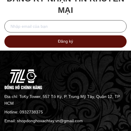
MẠI
Đăng ký
Địa chỉ: ToKy Tower, 557 Tô Ký, P. Trung Mỹ Tây, Quận 12, TP
HCM
Hotline:
0932738375
Email:
shopdonghoxachtay.vn@gmail.com