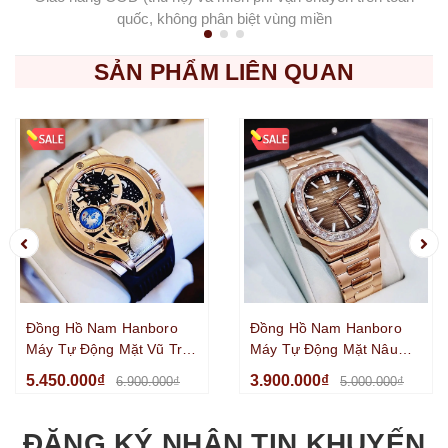
quốc, không phân biệt vùng miền
SẢN PHẨM LIÊN QUAN
Đồng Hồ Nam Hanboro
Đồng Hồ Nam Hanboro
Máy Tự Động Mặt Vũ Trụ
Máy Tự Động Mặt Nâu
Dây Cao Su Đen Kim Loại
Viền Đá Kim Loại Vàng
5.450.000₫
3.900.000₫
6.900.000₫
5.000.000₫
Vàng Hồng Size 42mm
Hồng Size 42mm
ĐĂNG KÝ NHẬN TIN KHUYẾN