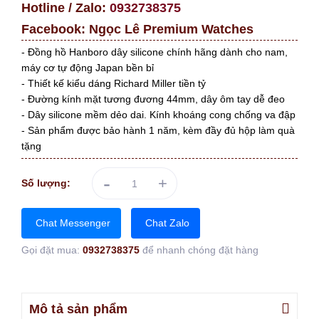
Hotline / Zalo:
0932738375
Facebook:
Ngọc Lê Premium Watches
- Đồng hồ Hanboro dây silicone chính hãng dành cho nam,
máy cơ tự động Japan bền bỉ
- Thiết kế kiểu dáng Richard Miller tiền tỷ
- Đường kính mặt tương đương 44mm, dây ôm tay dễ đeo
- Dây silicone mềm dẻo dai. Kính khoáng cong chống va đập
- Sản phẩm được bảo hành 1 năm, kèm đầy đủ hộp làm quà
tặng
-
+
Số lượng:
Chat Messenger
Chat Zalo
Gọi đặt mua:
0932738375
để nhanh chóng đặt hàng
Mô tả sản phẩm