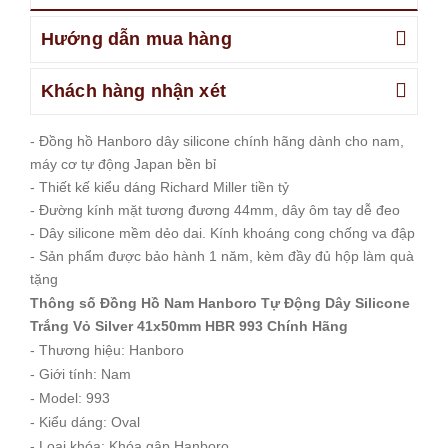
Hướng dẫn mua hàng
Khách hàng nhận xét
- Đồng hồ Hanboro dây silicone chính hãng dành cho nam,
máy cơ tự động Japan bền bỉ
- Thiết kế kiểu dáng Richard Miller tiền tỷ
- Đường kính mặt tương đương 44mm, dây ôm tay dễ đeo
- Dây silicone mềm dẻo dai. Kính khoáng cong chống va đập
- Sản phẩm được bảo hành 1 năm, kèm đầy đủ hộp làm quà
tặng
Thông số Đồng Hồ Nam Hanboro Tự Động Dây Silicone
Trắng Vỏ Silver 41x50mm HBR 993 Chính Hãng
- Thương hiệu: Hanboro
- Giới tính: Nam
- Model: 993
- Kiểu dáng: Oval
- Loại khóa: Khóa gập Hanboro