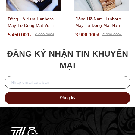
Đồng Hồ Nam Hanboro
Đồng Hồ Nam Hanboro
Máy Tự Động Mặt Vũ Trụ
Máy Tự Động Mặt Nâu
Dây Cao Su Đen Kim Loại
Viền Đá Kim Loại Vàng
5.450.000₫
3.900.000₫
6.900.000₫
5.000.000₫
Vàng Hồng Size 42mm
Hồng Size 42mm
ĐĂNG KÝ NHẬN TIN KHUYẾN
MẠI
Đăng ký