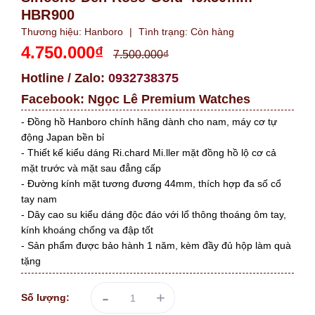
HBR900
Thương hiệu:
Hanboro
|
Tình trạng:
Còn hàng
4.750.000₫
7.500.000₫
Hotline / Zalo:
0932738375
Facebook:
Ngọc Lê Premium Watches
- Đồng hồ Hanboro chính hãng dành cho nam, máy cơ tự
động Japan bền bỉ
- Thiết kế kiểu dáng Ri.chard Mi.ller mặt đồng hồ lộ cơ cả
mặt trước và mặt sau đẳng cấp
- Đường kính mặt tương đương 44mm, thích hợp đa số cổ
tay nam
- Dây cao su kiểu dáng độc đáo với lổ thông thoáng ôm tay,
kính khoáng chống va đập tốt
- Sản phẩm được bảo hành 1 năm, kèm đầy đủ hộp làm quà
tặng
-
+
Số lượng: