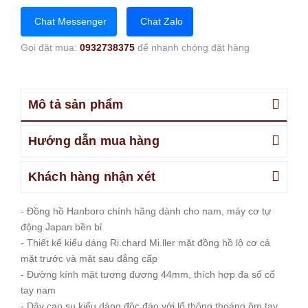
Chat Messenger
Chat Zalo
Gọi đặt mua:
0932738375
để nhanh chóng đặt hàng
Mô tả sản phẩm
Hướng dẫn mua hàng
Khách hàng nhận xét
- Đồng hồ Hanboro chính hãng dành cho nam, máy cơ tự
động Japan bền bỉ
- Thiết kế kiểu dáng Ri.chard Mi.ller mặt đồng hồ lộ cơ cả
mặt trước và mặt sau đẳng cấp
- Đường kính mặt tương đương 44mm, thích hợp đa số cổ
tay nam
- Dây cao su kiểu dáng độc đáo với lổ thông thoáng ôm tay,