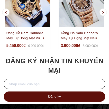
Đồng Hồ Nam Hanboro
Đồng Hồ Nam Hanboro
Máy Tự Động Mặt Vũ Trụ
Máy Tự Động Mặt Nâu
Dây Cao Su Đen Kim Loại
Viền Đá Kim Loại Vàng
5.450.000₫
3.900.000₫
6.900.000₫
5.000.000₫
Vàng Hồng Size 42mm
Hồng Size 42mm
ĐĂNG KÝ NHẬN TIN KHUYẾN
MẠI
Đăng ký