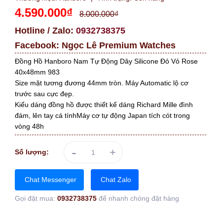
4.590.000₫
8.000.000₫
Hotline / Zalo:
0932738375
Facebook:
Ngọc Lê Premium Watches
Đồng Hồ Hanboro Nam Tự Động Dây Silicone Đỏ Vỏ Rose
40x48mm 983
Size mặt tương đương 44mm tròn. Máy Automatic lộ cơ
trước sau cực đẹp.
Kiểu dáng đồng hồ được thiết kế dáng Richard Mille đình
đám, lên tay cá tínhMáy cơ tự động Japan tích cót trong
vòng 48h
-
+
Số lượng:
Chat Messenger
Chat Zalo
Gọi đặt mua:
0932738375
để nhanh chóng đặt hàng