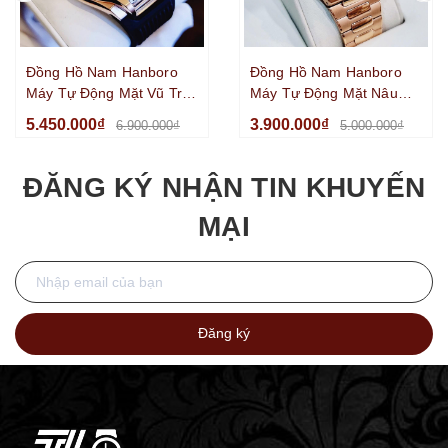
Đồng Hồ Nam Hanboro
Đồng Hồ Nam Hanboro
Máy Tự Động Mặt Vũ Trụ
Máy Tự Động Mặt Nâu
Dây Cao Su Đen Kim Loại
Viền Đá Kim Loại Vàng
5.450.000₫
3.900.000₫
6.900.000₫
5.000.000₫
Vàng Hồng Size 42mm
Hồng Size 42mm
ĐĂNG KÝ NHẬN TIN KHUYẾN
MẠI
Đăng ký