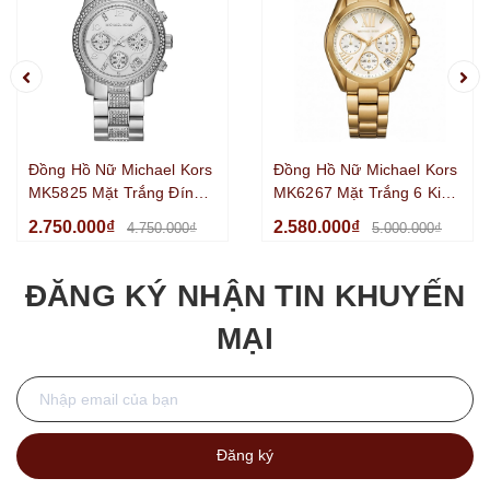
Đồng Hồ Nữ Michael Kors
Đồng Hồ Nữ Michael Kors
MK5825 Mặt Trắng Đính
MK6267 Mặt Trắng 6 Kim
Đá 6 Kim Chronograph
Chronograph Kim Loại Mạ
2.750.000₫
2.580.000₫
4.750.000₫
5.000.000₫
Kim Loại Silver Size
Vàng Size 36mm
38mm
ĐĂNG KÝ NHẬN TIN KHUYẾN
MẠI
Đăng ký