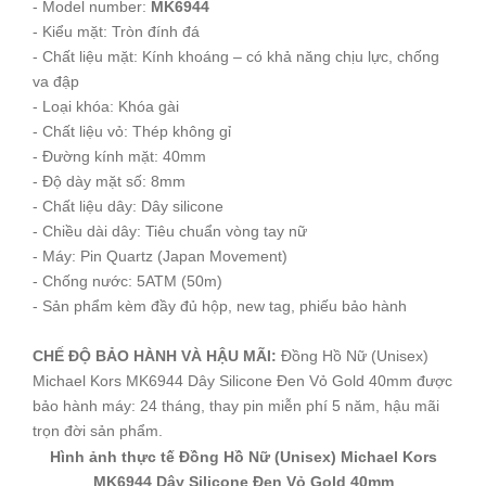
- Model number:
MK6944
- Kiểu mặt: Tròn đính đá
- Chất liệu mặt: Kính khoáng – có khả năng chịu lực, chống
va đập
- Loại khóa: Khóa gài
- Chất liệu vỏ: Thép không gỉ
- Đường kính mặt: 40mm
- Độ dày mặt số: 8mm
- Chất liệu dây: Dây silicone
- Chiều dài dây: Tiêu chuẩn vòng tay nữ
- Máy: Pin Quartz (Japan Movement)
- Chống nước: 5ATM (50m)
- Sản phẩm kèm đầy đủ hộp, new tag, phiếu bảo hành
CHẾ ĐỘ BẢO HÀNH VÀ HẬU MÃI:
Đồng Hồ Nữ (Unisex)
Michael Kors MK6944 Dây Silicone Đen Vỏ Gold 40mm được
bảo hành máy: 24 tháng, thay pin miễn phí 5 năm, hậu mãi
trọn đời sản phẩm.
Hình ảnh thực tế Đồng Hồ Nữ (Unisex) Michael Kors
MK6944 Dây Silicone Đen Vỏ Gold 40mm