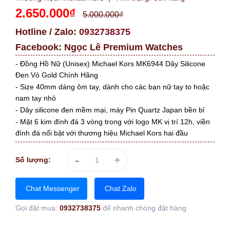
2.650.000₫
5.000.000₫
Hotline / Zalo:
0932738375
Facebook:
Ngọc Lê Premium Watches
- Đồng Hồ Nữ (Unisex) Michael Kors MK6944 Dây Silicone
Đen Vỏ Gold Chính Hãng
- Size 40mm dáng ôm tay, dành cho các bạn nữ tay to hoặc
nam tay nhỏ
- Dây silicone đen mềm mại, máy Pin Quartz Japan bền bỉ
- Mặt 6 kim đính đá 3 vòng trong với logo MK vị trí 12h, viền
đính đá nổi bật với thương hiệu Michael Kors hai đầu
-
+
Số lượng:
Chat Messenger
Chat Zalo
Gọi đặt mua:
0932738375
để nhanh chóng đặt hàng