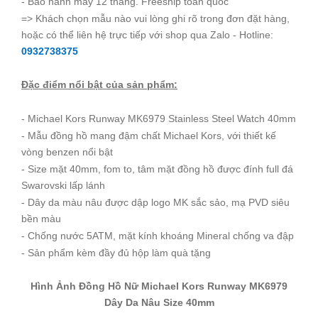
- Bảo hành máy 12 tháng. Freeship toàn quốc
=> Khách chọn mẫu nào vui lòng ghi rõ trong đơn đặt hàng,
hoặc có thể liên hệ trực tiếp với shop qua Zalo - Hotline:
0932738375
Đặc điểm nổi bật của sản phẩm:
- Michael Kors Runway MK6979 Stainless Steel Watch 40mm
- Mẫu đồng hồ mang đậm chất Michael Kors, với thiết kế
vòng benzen nổi bật
- Size mặt 40mm, fom to, tâm mặt đồng hồ được đính full đá
Swarovski lấp lánh
- Dây da màu nâu được dập logo MK sắc sảo, mạ PVD siêu
bền màu
- Chống nước 5ATM, mặt kính khoáng Mineral chống va đập
- Sản phẩm kèm đầy đủ hộp làm quà tặng
Hình Ảnh Đồng Hồ Nữ Michael Kors Runway MK6979
Dây Da Nâu Size 40mm