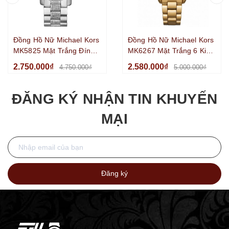
Đồng Hồ Nữ Michael Kors
Đồng Hồ Nữ Michael Kors
MK5825 Mặt Trắng Đính
MK6267 Mặt Trắng 6 Kim
Đá 6 Kim Chronograph
Chronograph Kim Loại Mạ
2.750.000₫
2.580.000₫
4.750.000₫
5.000.000₫
Kim Loại Silver Size
Vàng Size 36mm
38mm
ĐĂNG KÝ NHẬN TIN KHUYẾN
MẠI
Đăng ký