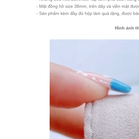
- Mặt đồng hồ size 38mm, trên dây và viền mặt được
Set
Đồng
- Sản phẩm kèm đầy đủ hộp làm quà tặng, được b
Hồ
Và
Hình ảnh t
Vòng
Tay
Set
Đồng
Hồ
Và
Dây
Dây
Đồng
Hồ
Dây
chuyền
Vòng
Tay
Nhẫn