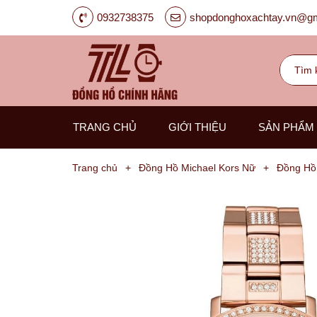
0932738375
shopdonghoxachtay.vn@gm
TRANG CHỦ
GIỚI THIỆU
SẢN PHẨM
Trang chủ
+
Đồng Hồ Michael Kors Nữ
+
Đồng Hồ
Đồng
Hồ
Nam
Carnival
G-
Kinze
Guess
Hanboro