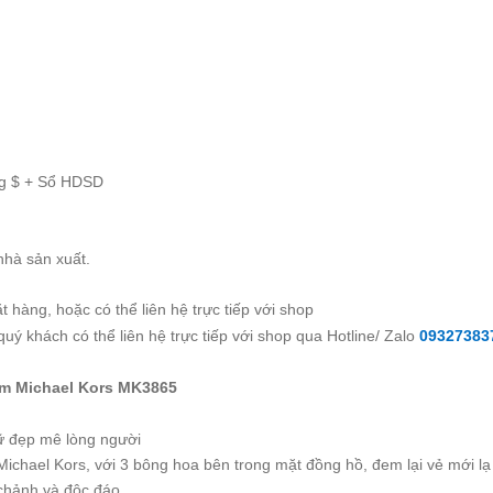
ag $ + Sổ HDSD
nhà sản xuất.
 hàng, hoặc có thể liên hệ trực tiếp với shop
uý khách có thể liên hệ trực tiếp với shop qua Hotline/ Zalo
09327383
ẩm Michael Kors MK3865
ữ đẹp mê lòng người
Michael Kors, với 3 bông hoa bên trong mặt đồng hồ, đem lại vẻ mới lạ
chảnh và độc đáo