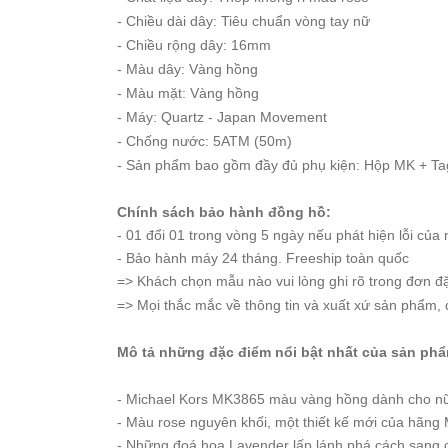
Starke
- Chiều dài dây: Tiêu chuẩn vòng tay nữ
Sunrise
- Chiều rộng dây: 16mm
X-
- Màu dây: Vàng hồng
Cer
- Màu mặt: Vàng hồng
- Máy: Quartz - Japan Movement
Đồng
- Chống nước: 5ATM (50m)
Hồ
- Sản phẩm bao gồm đầy đủ phụ kiện: Hộp MK + T
Cặp
Chính sách bảo hành đồng hồ:
Hanboro
- 01 đổi 01 trong vòng 5 ngày nếu phát hiện lỗi của 
Marc
- Bảo hành máy 24 tháng. Freeship toàn quốc
Jacobs
=> Khách chọn mẫu nào vui lòng ghi rõ trong đơn đặt
Michael
=> Mọi thắc mắc về thông tin và xuất xứ sản phẩm, q
Kors
Sunrise
Mô tả những đặc điểm nổi bật nhất của sản ph
Sản
- Michael Kors MK3865 màu vàng hồng dành cho n
Phẩm
- Màu rose nguyên khối, một thiết kế mới của hãng 
Khác
- Những đoá hoa Lavender lấp lánh phá cách sang 