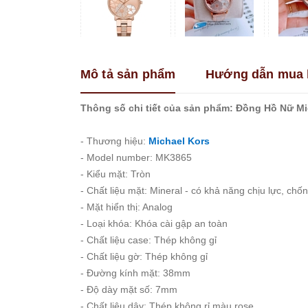
Franklin
Guess
Hanboro
Mô tả sản phẩm
Hướng dẫn mua 
Jimi
Jimi
Kemil
Thông số chi tiết của sản phẩm: Đồng Hồ Nữ 
Madocy
- Thương hiệu:
Michael Kors
Marc
- Model number: MK3865
Jacobs
- Kiểu mặt: Tròn
Melissa
- Chất liệu mặt: Mineral - có khả năng chịu lực, chố
Michael
- Mặt hiển thị: Analog
Kors
- Loại khóa: Khóa cài gập an toàn
Rivero
- Chất liệu case: Thép không gỉ
Roberto
- Chất liệu gờ: Thép không gỉ
Era
- Đường kính mặt: 38mm
Royal
- Độ dày mặt số: 7mm
Crown
- Chất liệu dây: Thép không rỉ màu rose