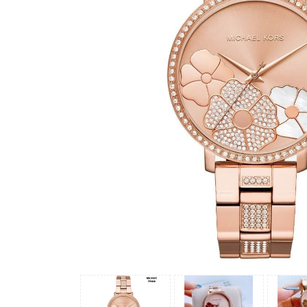
Madocy
Margaret
Michael
Kors
Rivero
Sunrise
X-
cer
Đồng
Hồ
Nữ
Amica
Carnival
Christian
Van
Sant
Coach