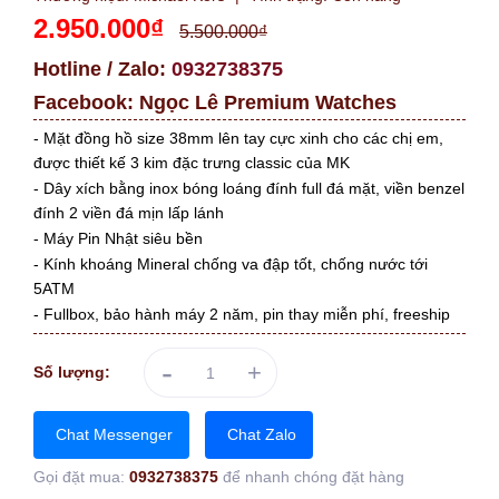
2.950.000₫
5.500.000₫
Hotline / Zalo:
0932738375
Facebook:
Ngọc Lê Premium Watches
- Mặt đồng hồ size 38mm lên tay cực xinh cho các chị em,
được thiết kế 3 kim đặc trưng classic của MK
- Dây xích bằng inox bóng loáng đính full đá mặt, viền benzel
đính 2 viền đá mịn lấp lánh
- Máy Pin Nhật siêu bền
- Kính khoáng Mineral chống va đập tốt, chống nước tới
5ATM
- Fullbox, bảo hành máy 2 năm, pin thay miễn phí, freeship
-
+
Số lượng:
Chat Messenger
Chat Zalo
Gọi đặt mua:
0932738375
để nhanh chóng đặt hàng