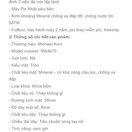
đính 2 viền đá mịn lấp lánh
- Máy Pin Nhật siêu bền
- Kính khoáng Mineral chống va đập tốt, chống nước tới
5ATM
- Fullbox, bảo hành máy 2 năm, pin thay miễn phí, freeship
1/ Thông số chi tiết sản phẩm:
- Thương hiệu: Michael Kors
- Model number: MK4675
- Giới tính: Nữ
- Kiểu mặt: Tròn
- Chất liệu mặt: Mineral – có khả năng chịu lực, chống va
đập
- Loại khóa: Khóa bấm
- Chất liệu vỏ: Thép không gỉ
- Đường kính mặt: 38mm
- Độ dày mặt số: 8mm
- Chất liệu dây: Thép không gỉ
- Chiều dài dây: Tiêu chuẩn vòng tay nữ
- Tính năng: xem giờ