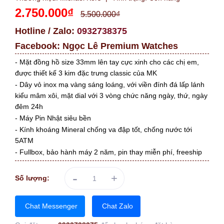
2.750.000₫
5.500.000₫
Hotline / Zalo:
0932738375
Facebook:
Ngọc Lê Premium Watches
- Mặt đồng hồ size 33mm lên tay cực xinh cho các chị em,
được thiết kế 3 kim đặc trưng classic của MK
- Dây vỏ inox mạ vàng sáng loáng, với viền đính đá lấp lánh
kiểu mâm xôi, mặt dial với 3 vòng chức năng ngày, thứ, ngày
đêm 24h
- Máy Pin Nhật siêu bền
- Kính khoáng Mineral chống va đập tốt, chống nước tới
5ATM
- Fullbox, bảo hành máy 2 năm, pin thay miễn phí, freeship
-
+
Số lượng:
Chat Messenger
Chat Zalo