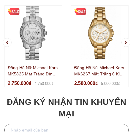
Đồng Hồ Nữ Michael Kors
Đồng Hồ Nữ Michael Kors
MK5825 Mặt Trắng Đính
MK6267 Mặt Trắng 6 Kim
Đá 6 Kim Chronograph
Chronograph Kim Loại Mạ
2.750.000₫
2.580.000₫
4.750.000₫
5.000.000₫
Kim Loại Silver Size
Vàng Size 36mm
38mm
ĐĂNG KÝ NHẬN TIN KHUYẾN
MẠI