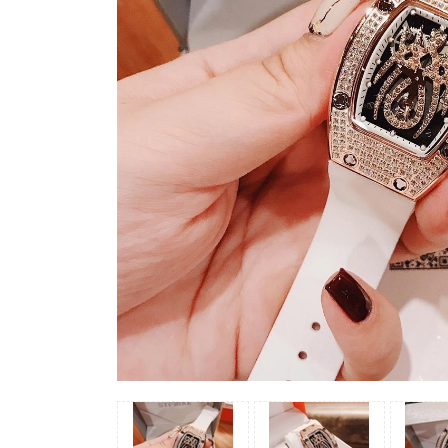
Madocy
Margaret
Michael
Kors
Rivero
Sunrise
X-
cer
Đồng
Hồ
Nữ
Amica
Carnival
Christian
Van
Sant
Coach