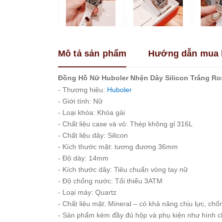
Franklin
Guess
Hanboro
Mô tả sản phẩm
Hướng dẫn mua 
Jimi
Jimi
Kemil
Đồng Hồ Nữ Huboler Nhện Dây Silicon Trắng R
- Thương hiệu:
Huboler
Madocy
- Giới tính: Nữ
Marc
- Loại khóa: Khóa gài
Jacobs
- Chất liệu case và vỏ: Thép không gỉ 316L
Melissa
- Chất liệu dây: Silicon
Michael
- Kích thước mặt: tương đương 36mm
Kors
- Độ dày: 14mm
Rivero
- Kích thước dây: Tiêu chuẩn vòng tay nữ
Roberto
- Độ chống nước: Tối thiểu 3ATM
Era
- Loại máy: Quartz
- Chất liệu mặt: Mineral – có khả năng chịu lực, ch
Royal
Crown
- Sản phẩm kèm đầy đủ hộp và phụ kiện như hình 