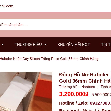
ail.com
THƯƠNG HIỆU
KHUYẾN MÃI HOT
TIN 
Huboler Nhện Dây Silicon Trắng Rose Gold 36mm Chính Hãng
Đồng Hồ Nữ Huboler 
Gold 36mm Chính Hã
Thương hiệu:
Hanboro
|
Tình t
3.290.000₫
5.500.000
Hotline / Zalo:
09327383
Facebook:
Ngọc Lê Pre