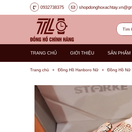
0932738375
shopdonghoxachtay.vn@gm
TRANG CHỦ
GIỚI THIỆU
SẢN PHẨM
Trang chủ
+
Đồng Hồ Hanboro Nữ
+
Đồng Hồ Nữ 
Đồng
Hồ
Nam
Carnival
G-
Kinze
Guess
Hanboro