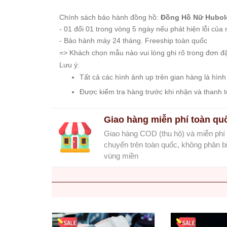
Starke
Chính sách bảo hành đồng hồ:
Đồng Hồ Nữ Hubole
Sunrise
- 01 đổi 01 trong vòng 5 ngày nếu phát hiện lỗi của 
X-
- Bảo hành máy 24 tháng. Freeship toàn quốc
Cer
=> Khách chọn mẫu nào vui lòng ghi rõ trong đơn đặt
Lưu ý:
Đồng
Tất cả các hình ảnh up trên gian hàng là hình
Hồ
Cặp
Được kiểm tra hàng trước khi nhận và thanh t
Hanboro
Giao hàng miễn phí toàn qu
Marc
Giao hàng COD (thu hộ) và miễn phí
Jacobs
chuyển trên toàn quốc, không phân bi
Michael
vùng miền
Kors
Sunrise
Sản
Phẩm
Khác