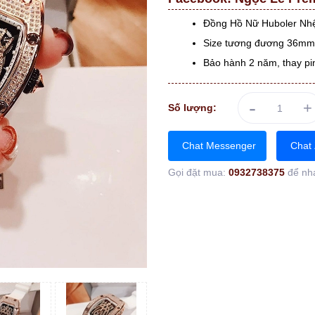
Đồng Hồ Nữ Huboler Nhệ
Size tương đương 36mm -
Bảo hành 2 năm, thay pi
-
+
Số lượng:
Chat Messenger
Chat 
Gọi đặt mua:
0932738375
để nh