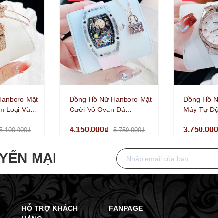
Hanboro Mặt
Đồng Hồ Nữ Hanboro Mặt
Đồng Hồ N
m Loại Vàng
Cười Vỏ Ovan Đá
Máy Tự Độ
ll Đá Dây
Ceramic Trắng Viền Đá
Đính Đá D
4.150.000₫
3.750.00
 Size 36mm
Dây Cao Su Hồng Size
Trắng Vỏ 
5.100.000₫
5.750.000₫
36mm
36mm
YẾN MẠI
HỖ TRỢ KHÁCH
FANPAGE