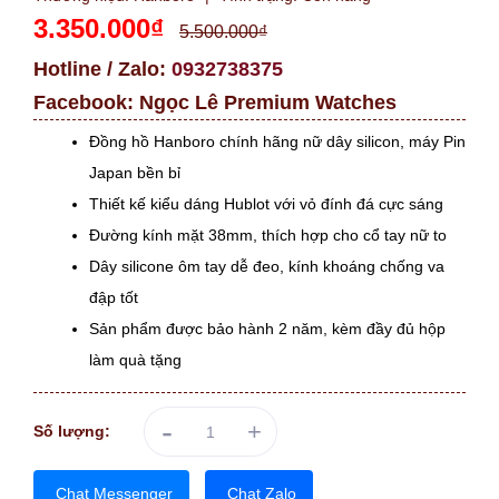
3.350.000₫
5.500.000₫
Hotline / Zalo:
0932738375
Facebook:
Ngọc Lê Premium Watches
Đồng hồ Hanboro chính hãng nữ dây silicon, máy Pin
Japan bền bỉ
Thiết kế kiểu dáng Hublot với vỏ đính đá cực sáng
Đường kính mặt 38mm, thích hợp cho cổ tay nữ to
Dây silicone ôm tay dễ đeo, kính khoáng chống va
đập tốt
Sản phẩm được bảo hành 2 năm, kèm đầy đủ hộp
làm quà tặng
-
+
Số lượng:
Chat Messenger
Chat Zalo