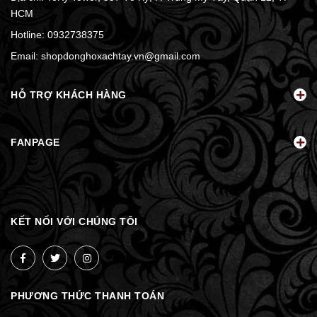
HCM
Hotline:
0932738375
Email:
shopdonghoxachtay.vn@gmail.com
HỖ TRỢ KHÁCH HÀNG
FANPAGE
KẾT NỐI VỚI CHÚNG TÔI
PHƯƠNG THỨC THANH TOÁN