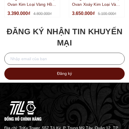
Ovan Kim Loại Vàng Hồng
Ovan Xoáy Kim Loại Vàng
Đính Đá Dây Cao Su Đen
Hồng Đính Full Đá Dây
3.390.000₫
3.650.000₫
4.800.000₫
5.100.000₫
Size 36mm
Cao Su Trắng Size 36mm
ĐĂNG KÝ NHẬN TIN KHUYẾN
MẠI
Đăng ký
Địa chỉ: ToKy Tower, 557 Tô Ký, P. Trung Mỹ Tây, Quận 12, TP