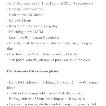
- Chất liệu case và vỏ: Thép không gỉ 316L, đá swarovski
- Chất liệu dây: Silicone
- Kích thước mặt: 38mm
- Độ dày: 11mm
- Kích thước dây: 22mm rộng dây
- Độ chống nước: 3ATM
- Loại máy: Pin - Japan Movement
- Chất liệu mặt: Mineral – có khả năng chịu lực, chống va
đập
- Bảo hành máy 2 năm, thay pin miễn phí 5 năm
- Sản phẩm kèm đầy đủ hộp và phụ kiện như hình chụp
Đặc điểm nổi bật của sản phẩm:
- Đồng hồ Hanboro chính hãng dành cho nữ, máy Pin Japan
bền bỉ
- Thiết kế kiểu dáng Hublot với vỏ đính đá cực sáng
- Đường kính mặt 38mm, thích hợp cho cổ tay nữ to
- Dây silicone ôm tay dễ đeo, kính khoáng chống va đập tốt