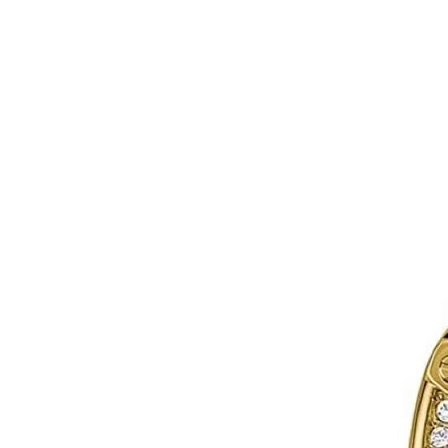
Set
Đồng
Hồ
Và
Vòng
Tay
Set
Đồng
Hồ
Và
Dây
Dây
Đồng
Hồ
Dây
chuyền
Vòng
Tay
Nhẫn