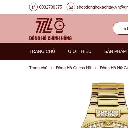
0932738375
shopdonghoxachtay.vn@gm
TRANG CHỦ
GIỚI THIỆU
SẢN PHẨM
Trang chủ
+
Đồng Hồ Guess Nữ
+
Đồng Hồ Nữ Gu
Đồng
Hồ
Nam
Carnival
G-
Kinze
Guess
Hanboro