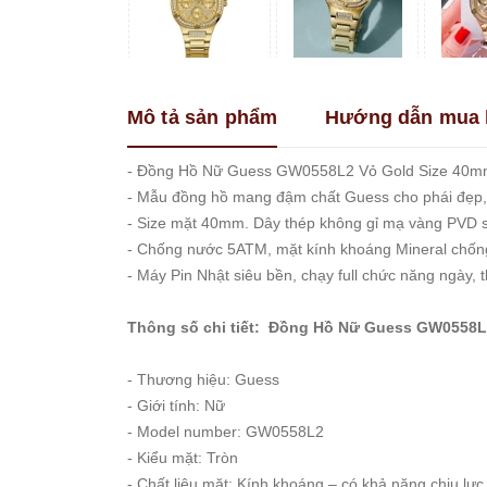
Franklin
Guess
Hanboro
Mô tả sản phẩm
Hướng dẫn mua 
Jimi
Jimi
Kemil
- Đồng Hồ Nữ Guess GW0558L2 Vỏ Gold Size 40m
- Mẫu đồng hồ mang đậm chất Guess cho phái đẹp,
Madocy
- Size mặt 40mm. Dây thép không gỉ mạ vàng PVD 
Marc
- Chống nước 5ATM, mặt kính khoáng Mineral chốn
Jacobs
- Máy Pin Nhật siêu bền, chạy full chức năng ngày,
Melissa
Michael
Thông số chi tiết: Đồng Hồ Nữ Guess GW0558L
Kors
Rivero
- Thương hiệu: Guess
Roberto
- Giới tính: Nữ
Era
- Model number: GW0558L2
Royal
- Kiểu mặt: Tròn
Crown
- Chất liệu mặt: Kính khoáng – có khả năng chịu lự