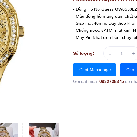
- Đồng Hồ Nữ Guess GW0558L2 
- Mẫu đồng hồ mang đậm chất Gu
- Size mặt 40mm. Dây thép khô
- Chống nước 5ATM, mặt kính k
- Máy Pin Nhật siêu bền, chạy f
-
+
Số lượng:
Chat Messenger
Chat 
Gọi đặt mua:
0932738375
để nh