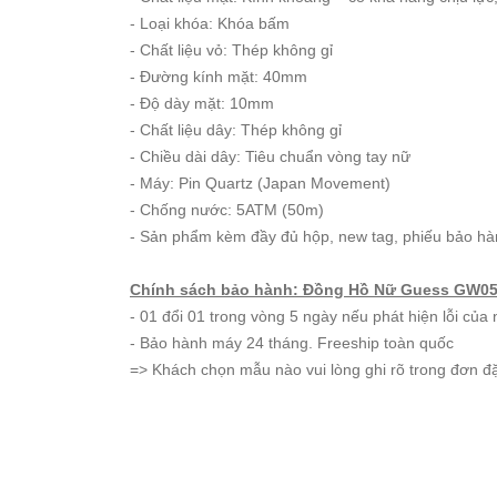
Starke
- Loại khóa: Khóa bấm
Sunrise
- Chất liệu vỏ: Thép không gỉ
X-
- Đường kính mặt: 40mm
Cer
- Độ dày mặt: 10mm
- Chất liệu dây: Thép không gỉ
Đồng
- Chiều dài dây: Tiêu chuẩn vòng tay nữ
Hồ
- Máy: Pin Quartz (Japan Movement)
Cặp
- Chống nước: 5ATM (50m)
- Sản phẩm kèm đầy đủ hộp, new tag, phiếu bảo h
Hanboro
Marc
Chính sách bảo hành: Đồng Hồ Nữ Guess GW05
Jacobs
- 01 đổi 01 trong vòng 5 ngày nếu phát hiện lỗi của 
Michael
- Bảo hành máy 24 tháng. Freeship toàn quốc
Kors
=> Khách chọn mẫu nào vui lòng ghi rõ trong đơn đặt
Sunrise
Sản
Phẩm
Khác