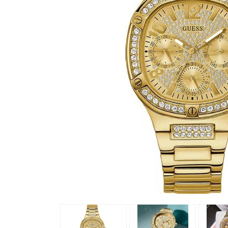
Madocy
Margaret
Michael
Kors
Rivero
Sunrise
X-
cer
Đồng
Hồ
Nữ
Amica
Carnival
Christian
Van
Sant
Coach