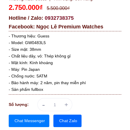
2.750.000₫
5.500.000₫
Hotline / Zalo:
0932738375
Facebook:
Ngọc Lê Premium Watches
- Thương hiệu: Guess
- Model: GW0483L5
- Size mặt: 38mm
- Chất liệu dây, vỏ: Thép không gỉ
- Mặt kính: Kính khoáng
- Máy: Pin Japan
- Chống nước: 5ATM
- Bảo hành máy: 2 năm, pin thay miễn phí
- Sản phẩm fullbox
-
+
Số lượng:
Chat Messenger
Chat Zalo