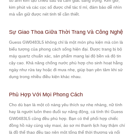
số ánh kim tạo chiều sâu và cảm giác sang trọng. Kim giờ,
kim phút và các cọc số được chế tác tỉ mỉ, đảm bảo dễ nhìn
mà vẫn giữ được nét tinh tế cần thiết.
Sự Giao Thoa Giữa Thời Trang Và Công Nghệ
Guess GW0483L5 không chỉ là một món phụ kiện mà còn là
biểu tượng của phong cách sống hiện đại. Được trang bị bộ
máy quartz chuẩn xác, sản phẩm mang lại độ bền và độ tin
cậy cao. Khả năng chống nước phù hợp cho sinh hoạt hằng
ngày như rửa tay hoặc đi mưa nhẹ, giúp bạn yên tâm khi sử
dụng trong nhiều điều kiện khác nhau.
Phù Hợp Với Mọi Phong Cách
Cho dù bạn là một cô nàng yêu thích sự nhẹ nhàng, nữ tính
hay là người luôn theo đuổi sự năng động, cá tính thì Guess
GW0483L5 cũng đều phù hợp. Bạn có thể phối hợp chiếc
đồng hồ này cùng váy maxi, áo sơ mi thanh lịch hay thậm chí
là đồ thể thao đều tạo nên một tổng thể thời thượng và nổi