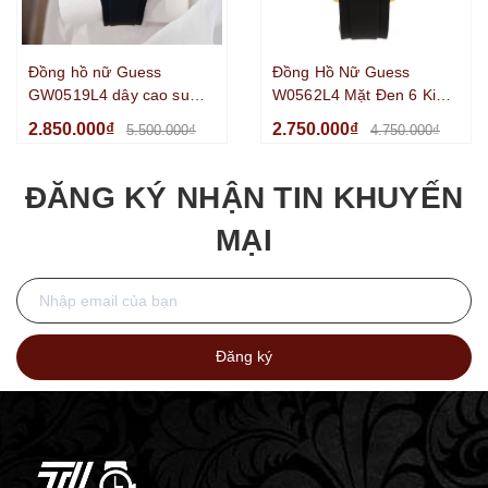
Đồng hồ nữ Guess
Đồng Hồ Nữ Guess
GW0519L4 dây cao su
W0562L4 Mặt Đen 6 Kim
đen vỏ rose size 39mm -
Dây Cao Su Đen Vỏ Kim
2.850.000₫
2.750.000₫
5.500.000₫
4.750.000₫
Quartz Japan
Loại Mạ Vàng Size 34mm
ĐĂNG KÝ NHẬN TIN KHUYẾN
MẠI
Đăng ký