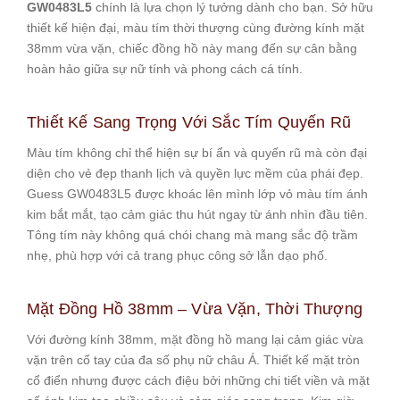
GW0483L5
chính là lựa chọn lý tưởng dành cho bạn. Sở hữu
thiết kế hiện đại, màu tím thời thượng cùng đường kính mặt
38mm vừa vặn, chiếc đồng hồ này mang đến sự cân bằng
hoàn hảo giữa sự nữ tính và phong cách cá tính.
Thiết Kế Sang Trọng Với Sắc Tím Quyến Rũ
Màu tím không chỉ thể hiện sự bí ẩn và quyến rũ mà còn đại
diện cho vẻ đẹp thanh lịch và quyền lực mềm của phái đẹp.
Guess GW0483L5 được khoác lên mình lớp vỏ màu tím ánh
kim bắt mắt, tạo cảm giác thu hút ngay từ ánh nhìn đầu tiên.
Tông tím này không quá chói chang mà mang sắc độ trầm
nhẹ, phù hợp với cả trang phục công sở lẫn dạo phố.
Mặt Đồng Hồ 38mm – Vừa Vặn, Thời Thượng
Với đường kính 38mm, mặt đồng hồ mang lại cảm giác vừa
vặn trên cổ tay của đa số phụ nữ châu Á. Thiết kế mặt tròn
cổ điển nhưng được cách điệu bởi những chi tiết viền và mặt